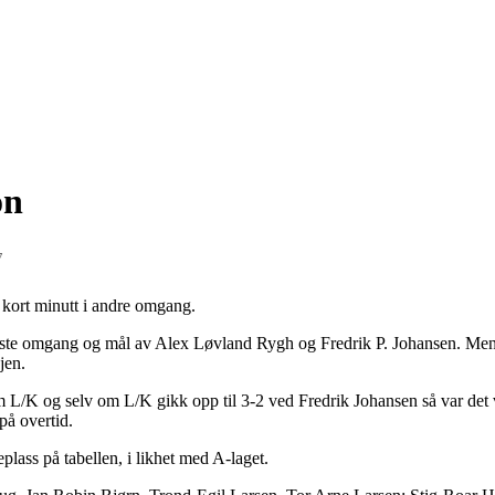
on
7
et kort minutt i andre omgang.
 første omgang og mål av Alex Løvland Rygh og Fredrik P. Johansen. Me
jen.
m L/K og selv om L/K gikk opp til 3-2 ved Fredrik Johansen så var det ve
på overtid.
plass på tabellen, i likhet med A-laget.