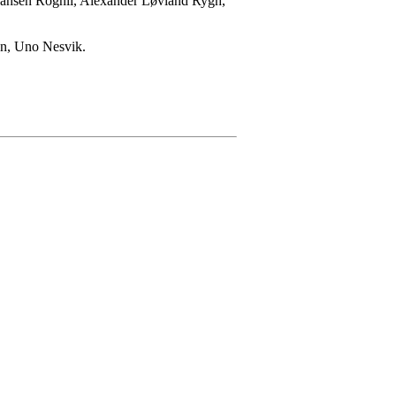
 Hansen Rognli, Alexander Løvland Rygh,
sen, Uno Nesvik.