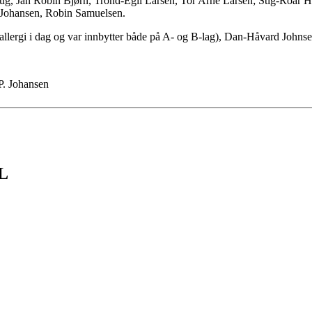
ug, Jan Robin Bjørn, Trond-Egil Larsen, Tor Arne Larsen; Stig-Roar
 Johansen, Robin Samuelsen.
 allergi i dag og var innbytter både på A- og B-lag), Dan-Håvard John
P. Johansen
IL