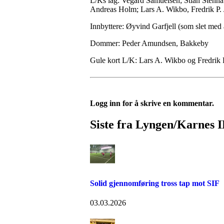
L/Ks lag: Vegard Samuelsen; Stian Stenha
Andreas Holm; Lars A. Wikbo, Fredrik P.
Innbyttere: Øyvind Garfjell (som slet med
Dommer: Peder Amundsen, Bakkeby
Gule kort L/K: Lars A. Wikbo og Fredrik 
Logg inn for å skrive en kommentar.
Siste fra Lyngen/Karnes 
Solid gjennomføring tross tap mot SIF
03.03.2026