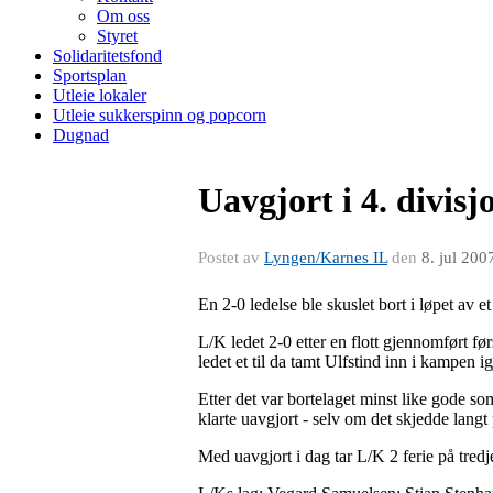
Om oss
Styret
Solidaritetsfond
Sportsplan
Utleie lokaler
Utleie sukkerspinn og popcorn
Dugnad
Uavgjort i 4. divisj
Postet av
Lyngen/Karnes IL
den
8. jul 200
En 2-0 ledelse ble skuslet bort i løpet av 
L/K ledet 2-0 etter en flott gjennomført
ledet et til da tamt Ulfstind inn i kampen ig
Etter det var bortelaget minst like gode so
klarte uavgjort - selv om det skjedde langt 
Med uavgjort i dag tar L/K 2 ferie på tredje