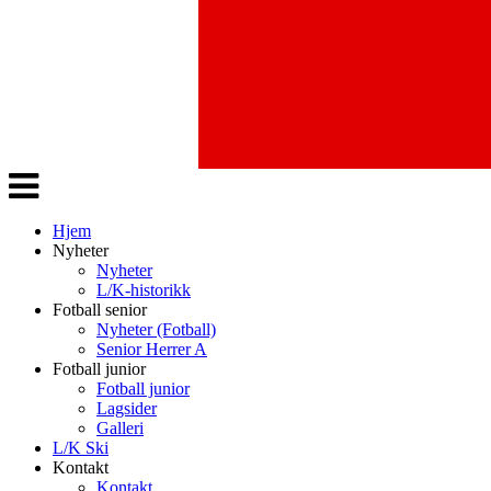
Veksle
navigasjon
Hjem
Nyheter
Nyheter
L/K-historikk
Fotball senior
Nyheter (Fotball)
Senior Herrer A
Fotball junior
Fotball junior
Lagsider
Galleri
L/K Ski
Kontakt
Kontakt