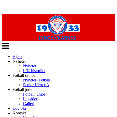
Veksle
navigasjon
Hjem
Nyheter
Nyheter
L/K-historikk
Fotball senior
Nyheter (Fotball)
Senior Herrer A
Fotball junior
Fotball junior
Lagsider
Galleri
L/K Ski
Kontakt