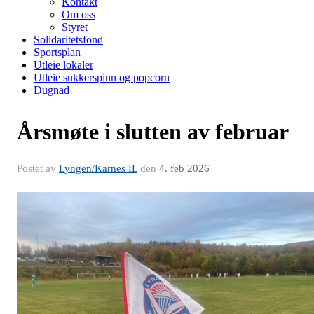
Kontakt
Om oss
Styret
Solidaritetsfond
Sportsplan
Utleie lokaler
Utleie sukkerspinn og popcorn
Dugnad
Årsmøte i slutten av februar
Postet av
Lyngen/Karnes IL
den
4. feb 2026