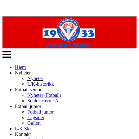
Veksle
navigasjon
Hjem
Nyheter
Nyheter
L/K-historikk
Fotball senior
Nyheter (Fotball)
Senior Herrer A
Fotball junior
Fotball junior
Lagsider
Galleri
L/K Ski
Kontakt