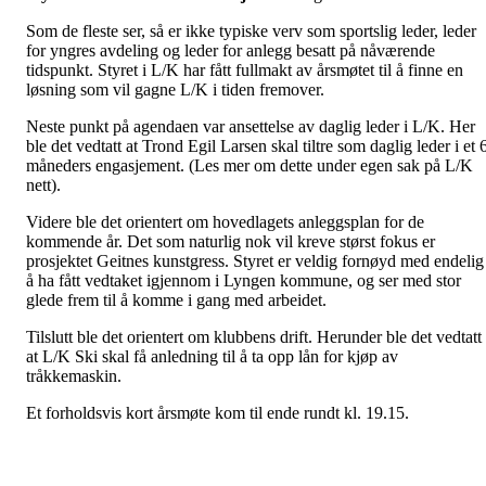
Som de fleste ser, så er ikke typiske verv som sportslig leder, leder
for yngres avdeling og leder for anlegg besatt på nåværende
tidspunkt. Styret i L/K har fått fullmakt av årsmøtet til å finne en
løsning som vil gagne L/K i tiden fremover.
Neste punkt på agendaen var ansettelse av daglig leder i L/K. Her
ble det vedtatt at Trond Egil Larsen skal tiltre som daglig leder i et 
måneders engasjement. (Les mer om dette under egen sak på L/K
nett).
Videre ble det orientert om hovedlagets anleggsplan for de
kommende år. Det som naturlig nok vil kreve størst fokus er
prosjektet Geitnes kunstgress. Styret er veldig fornøyd med endelig
å ha fått vedtaket igjennom i Lyngen kommune, og ser med stor
glede frem til å komme i gang med arbeidet.
Tilslutt ble det orientert om klubbens drift. Herunder ble det vedtatt
at L/K Ski skal få anledning til å ta opp lån for kjøp av
tråkkemaskin.
Et forholdsvis kort årsmøte kom til ende rundt kl. 19.15.