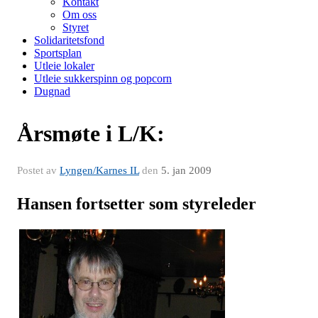
Kontakt
Om oss
Styret
Solidaritetsfond
Sportsplan
Utleie lokaler
Utleie sukkerspinn og popcorn
Dugnad
Årsmøte i L/K:
Postet av
Lyngen/Karnes IL
den
5. jan 2009
Hansen fortsetter som styreleder