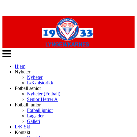
Veksle
navigasjon
Hjem
Nyheter
Nyheter
L/K-historikk
Fotball senior
Nyheter (Fotball)
Senior Herrer A
Fotball junior
Fotball junior
Lagsider
Galleri
L/K Ski
Kontakt