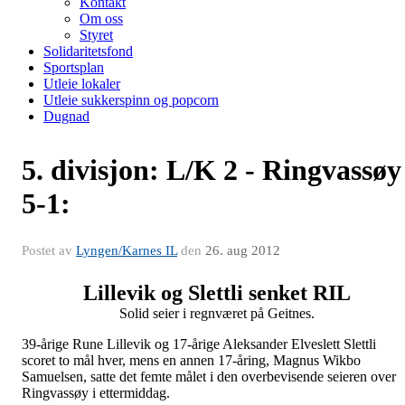
Kontakt
Om oss
Styret
Solidaritetsfond
Sportsplan
Utleie lokaler
Utleie sukkerspinn og popcorn
Dugnad
5. divisjon: L/K 2 - Ringvassøy
5-1:
Postet av
Lyngen/Karnes IL
den
26. aug 2012
Lillevik og Slettli senket RIL
Solid seier i regnværet på Geitnes.
39-årige Rune Lillevik og 17-årige Aleksander Elveslett Slettli
scoret to mål hver, mens en annen 17-åring, Magnus Wikbo
Samuelsen, satte det femte målet i den overbevisende seieren over
Ringvassøy i ettermiddag.