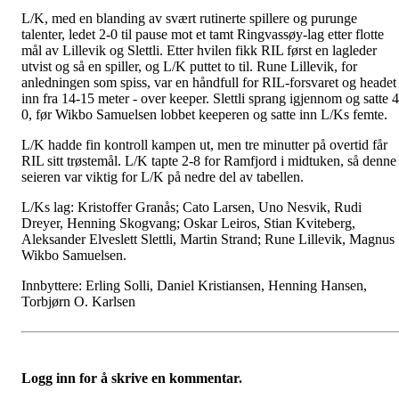
L/K, med en blanding av svært rutinerte spillere og purunge
talenter, ledet 2-0 til pause mot et tamt Ringvassøy-lag etter flotte
mål av Lillevik og Slettli. Etter hvilen fikk RIL først en lagleder
utvist og så en spiller, og L/K puttet to til. Rune Lillevik, for
anledningen som spiss, var en håndfull for RIL-forsvaret og headet
inn fra 14-15 meter - over keeper. Slettli sprang igjennom og satte 4
0, før Wikbo Samuelsen lobbet keeperen og satte inn L/Ks femte.
L/K hadde fin kontroll kampen ut, men tre minutter på overtid får
RIL sitt trøstemål. L/K tapte 2-8 for Ramfjord i midtuken, så denne
seieren var viktig for L/K på nedre del av tabellen.
L/Ks lag: Kristoffer Granås; Cato Larsen, Uno Nesvik, Rudi
Dreyer, Henning Skogvang; Oskar Leiros, Stian Kviteberg,
Aleksander Elveslett Slettli, Martin Strand; Rune Lillevik, Magnus
Wikbo Samuelsen.
Innbyttere: Erling Solli, Daniel Kristiansen, Henning Hansen,
Torbjørn O. Karlsen
Logg inn for å skrive en kommentar.