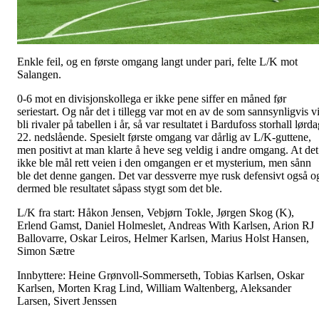
Enkle feil, og en første omgang langt under pari, felte L/K mot
Salangen.
0-6 mot en divisjonskollega er ikke pene siffer en måned før
seriestart. Og når det i tillegg var mot en av de som sannsynligvis vi
bli rivaler på tabellen i år, så var resultatet i Bardufoss storhall lørd
22. nedslående. Spesielt første omgang var dårlig av L/K-guttene,
men positivt at man klarte å heve seg veldig i andre omgang. At det
ikke ble mål rett veien i den omgangen er et mysterium, men sånn
ble det denne gangen. Det var dessverre mye rusk defensivt også o
dermed ble resultatet såpass stygt som det ble.
L/K fra start: Håkon Jensen, Vebjørn Tokle, Jørgen Skog (K),
Erlend Gamst, Daniel Holmeslet, Andreas With Karlsen, Arion RJ
Ballovarre, Oskar Leiros, Helmer Karlsen, Marius Holst Hansen,
Simon Sætre
Innbyttere: Heine Grønvoll-Sommerseth, Tobias Karlsen, Oskar
Karlsen, Morten Krag Lind, William Waltenberg, Aleksander
Larsen, Sivert Jenssen