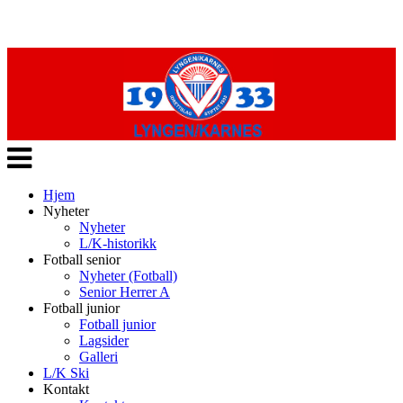
Veksle
navigasjon
Hjem
Nyheter
Nyheter
L/K-historikk
Fotball senior
Nyheter (Fotball)
Senior Herrer A
Fotball junior
Fotball junior
Lagsider
Galleri
L/K Ski
Kontakt