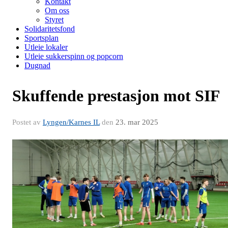
Kontakt
Om oss
Styret
Solidaritetsfond
Sportsplan
Utleie lokaler
Utleie sukkerspinn og popcorn
Dugnad
Skuffende prestasjon mot SIF
Postet av
Lyngen/Karnes IL
den
23. mar 2025