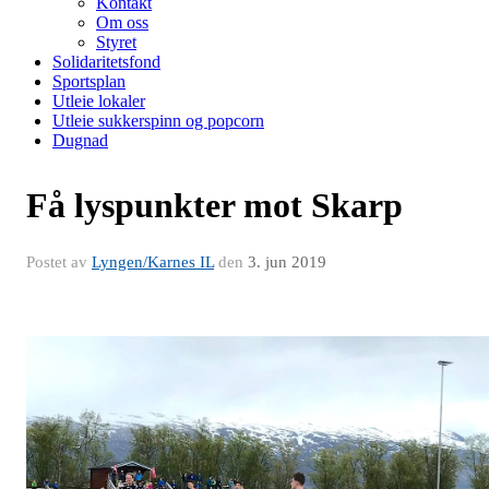
Kontakt
Om oss
Styret
Solidaritetsfond
Sportsplan
Utleie lokaler
Utleie sukkerspinn og popcorn
Dugnad
Få lyspunkter mot Skarp
Postet av
Lyngen/Karnes IL
den
3. jun 2019