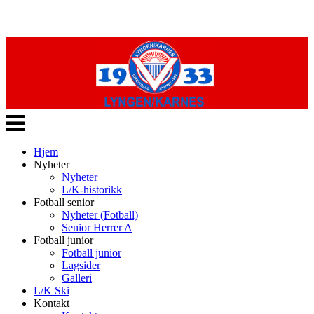
Veksle
navigasjon
Hjem
Nyheter
Nyheter
L/K-historikk
Fotball senior
Nyheter (Fotball)
Senior Herrer A
Fotball junior
Fotball junior
Lagsider
Galleri
L/K Ski
Kontakt