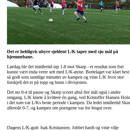
Det er heldigvis uhyre sjeldent L/K taper med sju mål på
hjemmebane.
Lørdag ble det imidlertid tap 1-8 mot Skarp - et resultat som fort
kunne vært enda verre sett med L/K-øyne. Bortelaget var klart best 
så godt som samtlige minutter av kampen og viste L/K hvor stor
forskjell det er på topp og bunn i divisjonen.
Det sto 0-4 til pause og Skarp scoret altså fire mål også i andre
omgang. L/K klarte å kvittere én gang, ved Kristoffer Hansen Holst
i det som var L/Ks beste periode i kampen. Da ledet imidlertid Ska
allerede 0-7, og kampen om poengene var for lengst over.
Dagens L/K-gutt: Isak Kristiansen. Jobbet hardt og viste vilje