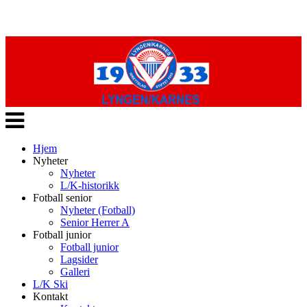
Veksle
navigasjon
Hjem
Nyheter
Nyheter
L/K-historikk
Fotball senior
Nyheter (Fotball)
Senior Herrer A
Fotball junior
Fotball junior
Lagsider
Galleri
L/K Ski
Kontakt