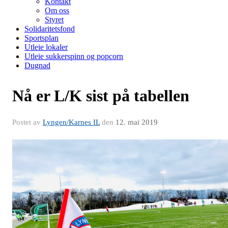
Kontakt
Om oss
Styret
Solidaritetsfond
Sportsplan
Utleie lokaler
Utleie sukkerspinn og popcorn
Dugnad
Nå er L/K sist på tabellen
Postet av
Lyngen/Karnes IL
den
12. mai 2019