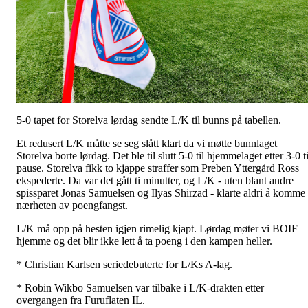
5-0 tapet for Storelva lørdag sendte L/K til bunns på tabellen.
Et redusert L/K måtte se seg slått klart da vi møtte bunnlaget
Storelva borte lørdag. Det ble til slutt 5-0 til hjemmelaget etter 3-0 ti
pause. Storelva fikk to kjappe straffer som Preben Yttergård Ross
ekspederte. Da var det gått ti minutter, og L/K - uten blant andre
spissparet Jonas Samuelsen og Ilyas Shirzad - klarte aldri å komme 
nærheten av poengfangst.
L/K må opp på hesten igjen rimelig kjapt. Lørdag møter vi BOIF
hjemme og det blir ikke lett å ta poeng i den kampen heller.
* Christian Karlsen seriedebuterte for L/Ks A-lag.
* Robin Wikbo Samuelsen var tilbake i L/K-drakten etter
overgangen fra Furuflaten IL.