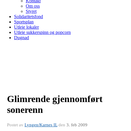
Kontakt
Om oss
Styret
Solidaritetsfond
Sportsplan
Utleie lokaler
Utleie sukkerspinn og popcorn
Dugnad
Glimrende gjennomført
sonerenn
Postet av
Lyngen/Karnes IL
den
3. feb 2009