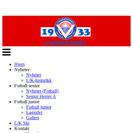
Veksle
navigasjon
Hjem
Nyheter
Nyheter
L/K-historikk
Fotball senior
Nyheter (Fotball)
Senior Herrer A
Fotball junior
Fotball junior
Lagsider
Galleri
L/K Ski
Kontakt