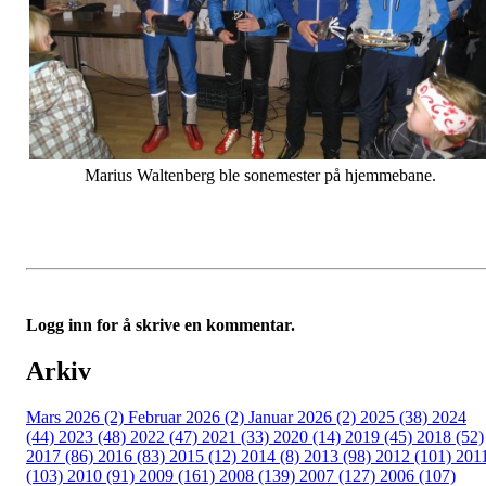
Marius Waltenberg ble sonemester på hjemmebane.
Logg inn for å skrive en kommentar.
Arkiv
Mars 2026 (2)
Februar 2026 (2)
Januar 2026 (2)
2025 (38)
2024
(44)
2023 (48)
2022 (47)
2021 (33)
2020 (14)
2019 (45)
2018 (52)
2017 (86)
2016 (83)
2015 (12)
2014 (8)
2013 (98)
2012 (101)
201
(103)
2010 (91)
2009 (161)
2008 (139)
2007 (127)
2006 (107)