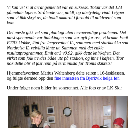
Vi kan vel si at arrangementet var en suksess. Totalt var det 123
påmeldte løpere. Strålende vær, mildt, og ubetydelig vind. Løyper
som vi fikk skryt av, de holdt akkurat i forhold til mildværet som
kom.
Det meste gikk vel som planlagt uten nevneverdige problemer. Det
mest spennende var tidtakingen som var nytt for oss, vi brukte Emit
ETR3 klokke, lånt fra Jægervatnet IL, sammen med startklokka so
Nordreisa IL velvillig lånte ut. Sammen med det enkle
resultatprogrammet, Emit etr3 v0.92, gikk dette knirkefritt. Det
virket som folk trivdes både ute på stadion, og inne i kafeen. Tror
nok dette blir et fast renn på terminlista for Troms skikrets!
Hjemmefavoritten Marius Waltenberg delte seiren i 16-årsklassen,
og fulgte dermed opp den
fine innsatsen fra Bjerkvik helga før.
Under følger noen bilder fra sonerennet. Alle foto er av LK Ski: