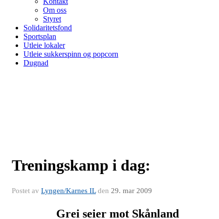
Kontakt
Om oss
Styret
Solidaritetsfond
Sportsplan
Utleie lokaler
Utleie sukkerspinn og popcorn
Dugnad
Treningskamp i dag:
Postet av
Lyngen/Karnes IL
den
29. mar 2009
Grei seier mot Skånland