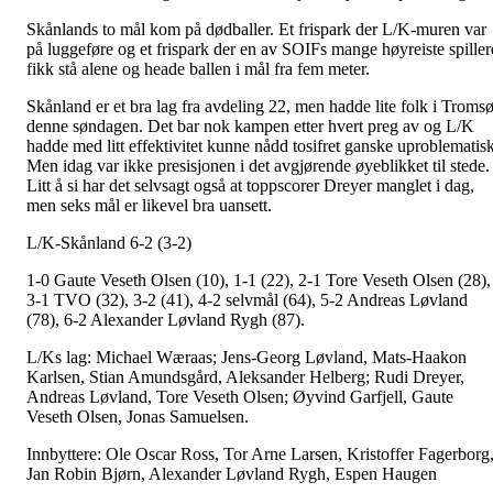
Skånlands to mål kom på dødballer. Et frispark der L/K-muren var
på luggeføre og et frispark der en av SOIFs mange høyreiste spiller
fikk stå alene og heade ballen i mål fra fem meter.
Skånland er et bra lag fra avdeling 22, men hadde lite folk i Troms
denne søndagen. Det bar nok kampen etter hvert preg av og L/K
hadde med litt effektivitet kunne nådd tosifret ganske uproblematisk
Men idag var ikke presisjonen i det avgjørende øyeblikket til stede.
Litt å si har det selvsagt også at toppscorer Dreyer manglet i dag,
men seks mål er likevel bra uansett.
L/K-Skånland 6-2 (3-2)
1-0 Gaute Veseth Olsen (10), 1-1 (22), 2-1 Tore Veseth Olsen (28),
3-1 TVO (32), 3-2 (41), 4-2 selvmål (64), 5-2 Andreas Løvland
(78), 6-2 Alexander Løvland Rygh (87).
L/Ks lag: Michael Wæraas; Jens-Georg Løvland, Mats-Haakon
Karlsen, Stian Amundsgård, Aleksander Helberg; Rudi Dreyer,
Andreas Løvland, Tore Veseth Olsen; Øyvind Garfjell, Gaute
Veseth Olsen, Jonas Samuelsen.
Innbyttere: Ole Oscar Ross, Tor Arne Larsen, Kristoffer Fagerborg
Jan Robin Bjørn, Alexander Løvland Rygh, Espen Haugen