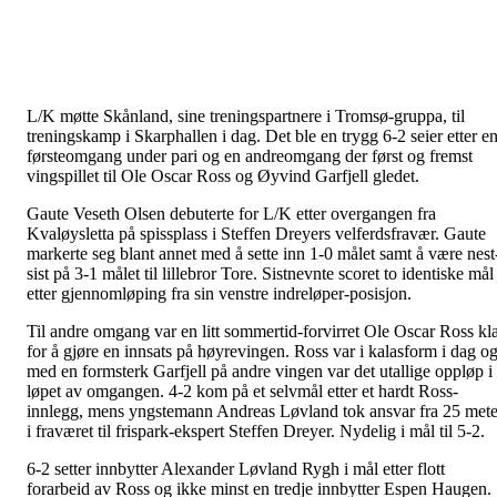
L/K møtte Skånland, sine treningspartnere i Tromsø-gruppa, til
treningskamp i Skarphallen i dag. Det ble en trygg 6-2 seier etter e
førsteomgang under pari og en andreomgang der først og fremst
vingspillet til Ole Oscar Ross og Øyvind Garfjell gledet.
Gaute Veseth Olsen debuterte for L/K etter overgangen fra
Kvaløysletta på spissplass i Steffen Dreyers velferdsfravær. Gaute
markerte seg blant annet med å sette inn 1-0 målet samt å være nest
sist på 3-1 målet til lillebror Tore. Sistnevnte scoret to identiske mål
etter gjennomløping fra sin venstre indreløper-posisjon.
Til andre omgang var en litt sommertid-forvirret Ole Oscar Ross kl
for å gjøre en innsats på høyrevingen. Ross var i kalasform i dag o
med en formsterk Garfjell på andre vingen var det utallige oppløp i
løpet av omgangen. 4-2 kom på et selvmål etter et hardt Ross-
innlegg, mens yngstemann Andreas Løvland tok ansvar fra 25 mete
i fraværet til frispark-ekspert Steffen Dreyer. Nydelig i mål til 5-2.
6-2 setter innbytter Alexander Løvland Rygh i mål etter flott
forarbeid av Ross og ikke minst en tredje innbytter Espen Haugen.