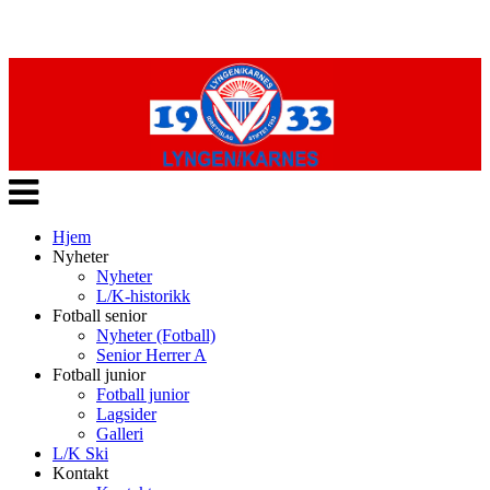
Veksle
navigasjon
Hjem
Nyheter
Nyheter
L/K-historikk
Fotball senior
Nyheter (Fotball)
Senior Herrer A
Fotball junior
Fotball junior
Lagsider
Galleri
L/K Ski
Kontakt