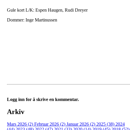
Gule kort L/K: Espen Haugen, Rudi Dreyer
Dommer: Inge Martinussen
Logg inn for å skrive en kommentar.
Arkiv
Mars 2026 (2)
Februar 2026 (2)
Januar 2026 (2)
2025 (38)
2024
(44)
2023 (48)
2022 (47)
2021 (33)
2020 (14)
2019 (45)
2018 (52)