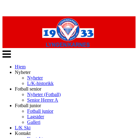
Veksle
navigasjon
Hjem
Nyheter
Nyheter
L/K-historikk
Fotball senior
Nyheter (Fotball)
Senior Herrer A
Fotball junior
Fotball junior
Lagsider
Galleri
L/K Ski
Kontakt