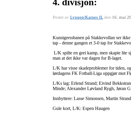
4. divisjon:
Postet av
Lyngen/Karnes IL
den
16. mai 2
Kunstgressbanen på Stakkevollan ser ikke u
tap - denne gangen et 3-0 tap for Stakkevo
L/K spilte en grei kamp, men skapte lite sj
man at det ikke var dagen for B-laget.
L/K har visse skadeproblemer for tiden, og d
lørdagens FK Fotball-Liga oppgjør mot F
L/Ks lag: Erlend Strand; Eivind Bekkstra
Minde; Alexander Løvland Rygh, Jøran 
Innbyttere: Lasse Simonsen, Martin Stran
Gule kort, L/K: Espen Haugen