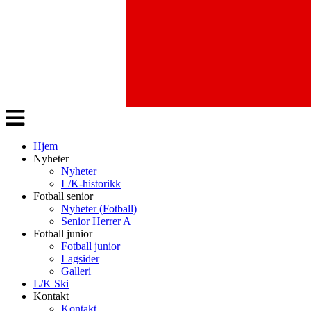
Veksle
navigasjon
Hjem
Nyheter
Nyheter
L/K-historikk
Fotball senior
Nyheter (Fotball)
Senior Herrer A
Fotball junior
Fotball junior
Lagsider
Galleri
L/K Ski
Kontakt
Kontakt