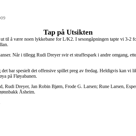
009
Tap på Utsikten
t til å være noen lykkebane for L/K2. I sesongåpningen tapte vi 3-2 fo
llan.
anser. Når i tillegg Rudi Dreyer svir et straffespark i andre omgang, et
et bar spesielt det offensive spillet preg av fredag. Heldigvis kan vi like
løya på Fløyabanen.
nd, Rudi Dreyer, Jan Robin Bjørn, Frode G. Larsen; Rune Larsen, Esp
Grønnbakk Åsheim.
d