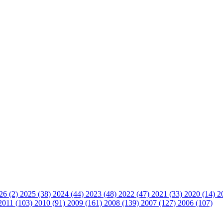
26 (2)
2025 (38)
2024 (44)
2023 (48)
2022 (47)
2021 (33)
2020 (14)
2
2011 (103)
2010 (91)
2009 (161)
2008 (139)
2007 (127)
2006 (107)