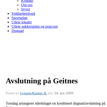
Kontakt
Om oss
Styret
Solidaritetsfond
Sportsplan
Utleie lokaler
Utleie sukkerspinn og popcorn
Dugnad
Avslutning på Geitnes
Postet av
Lyngen/Karnes IL
den
24. jun 2009
Torsdag arrangerer idrettslaget en kombinert dugnad/avslutning på