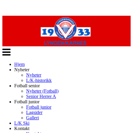
Veksle
navigasjon
Hjem
Nyheter
Nyheter
L/K-historikk
Fotball senior
Nyheter (Fotball)
Senior Herrer A
Fotball junior
Fotball junior
Lagsider
Galleri
L/K Ski
Kontakt