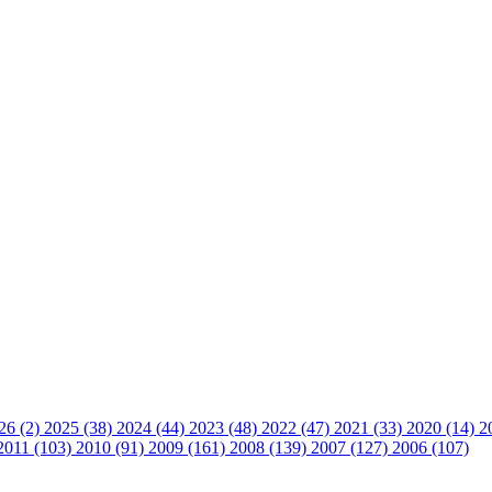
26 (2)
2025 (38)
2024 (44)
2023 (48)
2022 (47)
2021 (33)
2020 (14)
2
2011 (103)
2010 (91)
2009 (161)
2008 (139)
2007 (127)
2006 (107)