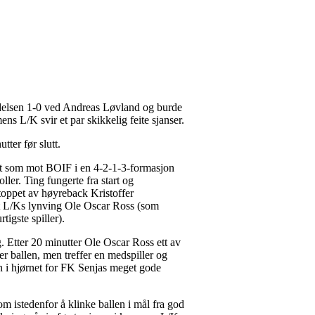
 ledelsen 1-0 ved Andreas Løvland og burde
ens L/K svir et par skikkelig feite sjanser.
tter før slutt.
rtet som mot BOIF i en 4-2-1-3-formasjon
r. Ting fungerte fra start og
stoppet av høyreback Kristoffer
st L/Ks lynving Ole Oscar Ross (som
igste spiller).
. Etter 20 minutter Ole Oscar Ross ett av
r ballen, men treffer en medspiller og
n i hjørnet for FK Senjas meget gode
om istedenfor å klinke ballen i mål fra god