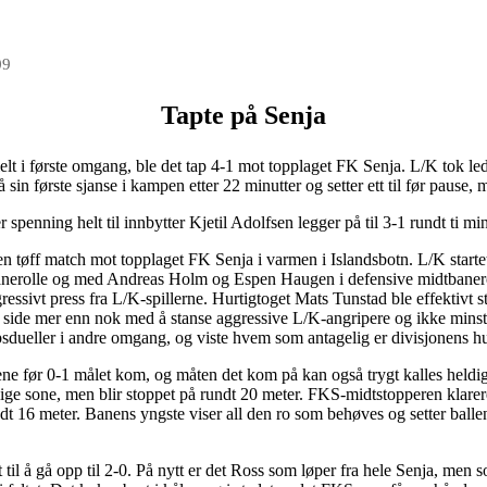
09
Tapte på Senja
esielt i første omgang, ble det tap 4-1 mot topplaget FK Senja. L/K tok
sin første sjanse i kampen etter 22 minutter og setter ett til før pause, m
enning helt til innbytter Kjetil Adolfsen legger på til 3-1 rundt ti minu
li en tøff match mot topplaget FK Senja i varmen i Islandsbotn. L/K sta
nerolle og med Andreas Holm og Espen Haugen i defensive midtbanerolle
ressivt press fra L/K-spillerne. Hurtigtoget Mats Tunstad ble effektivt 
n side mer enn nok med å stanse aggressive L/K-angripere og ikke min
psdueller i andre omgang, og viste hvem som antagelig er divisjonens hurt
ene før 0-1 målet kom, og måten det kom på kan også trygt kalles heldig
lige sone, men blir stoppet på rundt 20 meter. FKS-midtstopperen klarere
t 16 meter. Banens yngste viser all den ro som behøves og setter balle
 til å gå opp til 2-0. På nytt er det Ross som løper fra hele Senja, men s