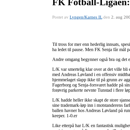
FK Fotball-Ligaen:
Postet av
Lyngen/Karnes IL
den
2. aug 20
Til tross for mer enn hederlig innsats, sp
ha ledet til pause. Men FK Senja får mål på 
Andre omgang begynner også bra og det er sp
L/K var smertelig klar over at det ville b
med Andreas Løvland i en offensiv midtba
hjemmelaget slapp ikke til på grunn av agg
Fagerborg og Senja-forsvaret hadde på si
forøvrig parkerte nevnte Tunstad i flere lø
L/K hadde heller ikke skapt de store sjans
sine trademark-løp inn i motstanderens far
ballen havner hos Andreas Løvland på rund
keeper. 1-0.er
Like etterpå har L/K en fantastisk mulighet