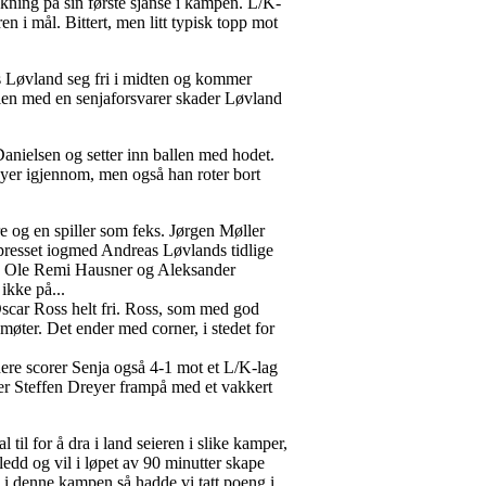
ekning på sin første sjanse i kampen. L/K-
n i mål. Bittert, men litt typisk topp mot
as Løvland seg fri i midten og kommer
llen med en senjaforsvarer skader Løvland
Danielsen og setter inn ballen med hodet.
reyer igjennom, men også han roter bort
e og en spiller som feks. Jørgen Møller
p-presset iogmed Andreas Løvlands tidlige
ne Ole Remi Hausner og Aleksander
ikke på...
 Oscar Ross helt fri. Ross, som med god
øter. Det ender med corner, i stedet for
enere scorer Senja også 4-1 mot et L/K-lag
k er Steffen Dreyer frampå med et vakkert
til for å dra i land seieren i slike kamper,
ledd og vil i løpet av 90 minutter skape
ks i denne kampen så hadde vi tatt poeng i