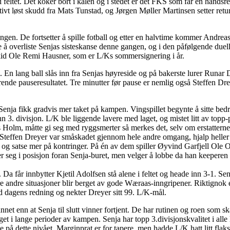
i feltet. Det koker bort i kålen og i stedet er det FKS som får en håndsr
ivt løst skudd fra Mats Tunstad, og Jørgen Møller Martinsen setter reture
ningen. De fortsetter å spille fotball og etter en halvtime kommer Andre
 å overliste Senjas sisteskanse denne gangen, og i den påfølgende due
kid Ole Remi Hausner, som er L/Ks sommersignering i år.
l. En lang ball slås inn fra Senjas høyreside og på bakerste lurer Runar 
terende pauseresultatet. Tre minutter før pause er nemlig også Steffen D
enja fikk gradvis mer taket på kampen. Vingspillet begynte å sitte bedr
nn 3. divisjon. L/K ble liggende lavere med laget, og mistet litt av top
 Holm, måtte gi seg med ryggsmerter så merkes det, selv om erstatter
 Steffen Dreyer var småskadet gjennom hele andre omgang, hjalp heller 
en og satse mer på kontringer. På én av dem spiller Øyvind Garfjell Ole
 seg i posisjon foran Senja-buret, men velger å lobbe da han keeperen m
. Da får innbytter Kjetil Adolfsen stå alene i feltet og heade inn 3-1. S
flere andre situasjoner blir berget av gode Wæraas-inngripener. Riktigno
 dagens redning og nekter Dreyer sitt 99. L/K-mål.
t enn at Senja til slutt vinner fortjent. De har rutinen og roen som skal 
et i lange perioder av kampen. Senja har topp 3.divisjonskvalitet i alle 
ne på dette nivået. Marginprat er for tapere, men hadde L/K hatt litt fla