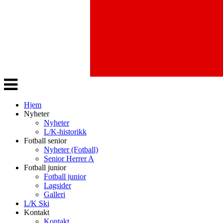
Veksle
navigasjon
Hjem
Nyheter
Nyheter
L/K-historikk
Fotball senior
Nyheter (Fotball)
Senior Herrer A
Fotball junior
Fotball junior
Lagsider
Galleri
L/K Ski
Kontakt
Kontakt