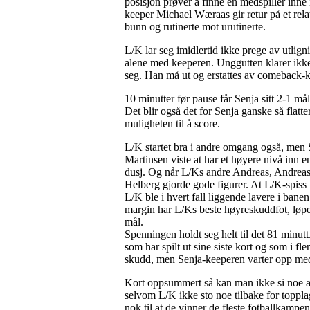
posisjon prøver å finne en medspiller inne 
keeper Michael Wæraas gir retur på et relat
bunn og rutinerte mot urutinerte.
L/K lar seg imidlertid ikke prege av utlig
alene med keeperen. Unggutten klarer ikke
seg. Han må ut og erstattes av comeback-
10 minutter før pause får Senja sitt 2-1 må
Det blir også det for Senja ganske så flat
muligheten til å score.
L/K startet bra i andre omgang også, men S
Martinsen viste at har et høyere nivå inn e
dusj. Og når L/Ks andre Andreas, Andreas
Helberg gjorde gode figurer. At L/K-spiss
L/K ble i hvert fall liggende lavere i ban
margin har L/Ks beste høyreskuddfot, løper
mål.
Spenningen holdt seg helt til det 81 minutt
som har spilt ut sine siste kort og som i 
skudd, men Senja-keeperen varter opp med
Kort oppsummert så kan man ikke si noe anne
selvom L/K ikke sto noe tilbake for topplag
nok til at de vinner de fleste fotballkampe