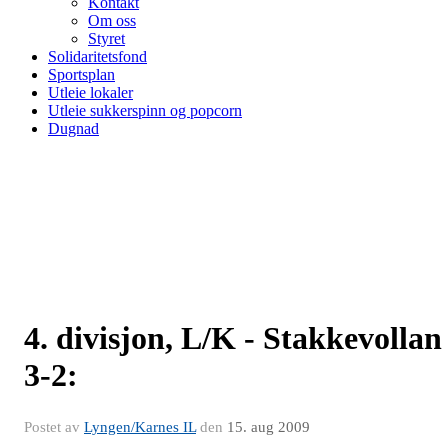
Kontakt
Om oss
Styret
Solidaritetsfond
Sportsplan
Utleie lokaler
Utleie sukkerspinn og popcorn
Dugnad
4. divisjon, L/K - Stakkevollan
3-2:
Postet av
Lyngen/Karnes IL
den
15. aug 2009