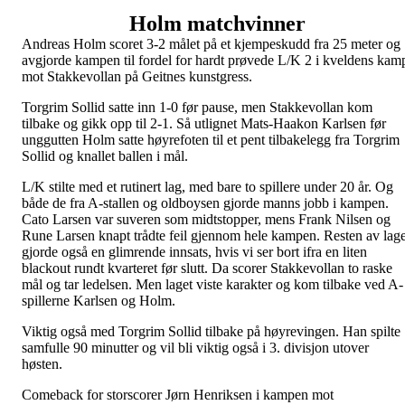
Holm matchvinner
Andreas Holm scoret 3-2 målet på et kjempeskudd fra 25 meter og
avgjorde kampen til fordel for hardt prøvede L/K 2 i kveldens kam
mot Stakkevollan på Geitnes kunstgress.
Torgrim Sollid satte inn 1-0 før pause, men Stakkevollan kom
tilbake og gikk opp til 2-1. Så utlignet Mats-Haakon Karlsen før
unggutten Holm satte høyrefoten til et pent tilbakelegg fra Torgrim
Sollid og knallet ballen i mål.
L/K stilte med et rutinert lag, med bare to spillere under 20 år. Og
både de fra A-stallen og oldboysen gjorde manns jobb i kampen.
Cato Larsen var suveren som midtstopper, mens Frank Nilsen og
Rune Larsen knapt trådte feil gjennom hele kampen. Resten av lage
gjorde også en glimrende innsats, hvis vi ser bort ifra en liten
blackout rundt kvarteret før slutt. Da scorer Stakkevollan to raske
mål og tar ledelsen. Men laget viste karakter og kom tilbake ved A-
spillerne Karlsen og Holm.
Viktig også med Torgrim Sollid tilbake på høyrevingen. Han spilte
samfulle 90 minutter og vil bli viktig også i 3. divisjon utover
høsten.
Comeback for storscorer Jørn Henriksen i kampen mot