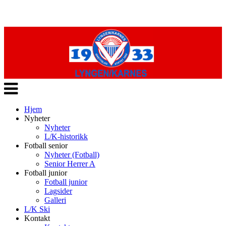
Veksle
navigasjon
Hjem
Nyheter
Nyheter
L/K-historikk
Fotball senior
Nyheter (Fotball)
Senior Herrer A
Fotball junior
Fotball junior
Lagsider
Galleri
L/K Ski
Kontakt