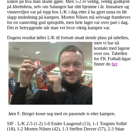
usikre på hva man skulle gjøre. Men 5-2 er veldig, veldig godkjent
på Idrettsheia, selv om Salangen har slitt hjemme i år. Innsatsen og
vinnerviljen var på topp hos L/K i dag etter å ha gjort unna en litt
slapp innledning på kampen. Morten Nilsen må selvsagt framheves
for en vannvittig god spissjobb, men hele laget var over pari i dag.
Det er betryggende når man vet hvor viktig kampen var.
Dagens resultat løfter L/K til fortsatt utsatt tiende plass på tabellen,
men vi
har nå
kontakt med lagene
over oss. Tabellen
for FK Fotball-liga
finner du
her
Jørn F. Berger koser seg med en passende is etter kampen.
SIF - L/K 2-5 (1-2) 1-0 Endre Laugerud (13), 1-1 Torgrim Sollid
(18), 1-2 Morten Nilsen (42), 1-3 Steffen Dreyer (57), 2-3 Stian