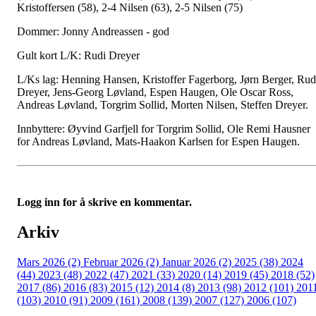
Kristoffersen (58), 2-4 Nilsen (63), 2-5 Nilsen (75)
Dommer: Jonny Andreassen - god
Gult kort L/K: Rudi Dreyer
L/Ks lag: Henning Hansen, Kristoffer Fagerborg, Jørn Berger, Rud
Dreyer, Jens-Georg Løvland, Espen Haugen, Ole Oscar Ross,
Andreas Løvland, Torgrim Sollid, Morten Nilsen, Steffen Dreyer.
Innbyttere: Øyvind Garfjell for Torgrim Sollid, Ole Remi Hausner
for Andreas Løvland, Mats-Haakon Karlsen for Espen Haugen.
Logg inn for å skrive en kommentar.
Arkiv
Mars 2026 (2)
Februar 2026 (2)
Januar 2026 (2)
2025 (38)
2024
(44)
2023 (48)
2022 (47)
2021 (33)
2020 (14)
2019 (45)
2018 (52)
2017 (86)
2016 (83)
2015 (12)
2014 (8)
2013 (98)
2012 (101)
201
(103)
2010 (91)
2009 (161)
2008 (139)
2007 (127)
2006 (107)