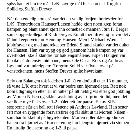
spiss banket inn tre mål. L/Ks øvrige mål ble scoret at Torgrim
Sollid og Steffen Dreyer.
Når den endelig kom, så var det en veldig fortjent borteseier for
L/K. Trenerduoen Hausner/Larsen hadde gjort noen grep foran
kampen og blant annet kjørt inn comeback-mannen Jørn F. Berger
som stopperkollega til Rudi Dreyer. En litt mer ufrivillig fri var det 
få inn keeperveteran Henning Hansen. Men i Michael Wæraas'
jobbfravær og med andrekeeper Erlend Strand skadet var det duket
for Hansen. Han var trygg og god gjennom hele kampen og var
overhodet ikke å klandre for baklengsmålene. Espen Haugen var
tilbake på defensiv midtbane, mens Ole Oscar Ross og Andreas
Løvland var indreløpere. Torgrim Sollid var flyttet over på
venstrekanten, mens Steffen Dreyer spilte høyrekant.
Selv om Salangen tok ledelsen 1-0 på en dødball etter 13 minutter,
så viste L/K etter hvert at vi var bedre enn hjemmelaget. Rett nok
kom utligningen etter 18 minutter på litt heldig vis etter god jobbin
av Morten Nilsen og sikker avslutning av Torgrim Sollid, men det
var ikke mye flaks over 1-2 målet rett før pause. En av SIF-
stopperne slår en ball rett i føttene på Andreas Løvland. Han setter
fart mot en ryggende forsvarsfirer og får slått ut til Morten Nilsen -
som har trukket ut på høyrekanten. Morten nøler ikke og klinker
ballen fra hjørnet av 16-meteren og inn i lengste hjørnet via stolpen
En utrolig flott scoring og 1-2 til pause.