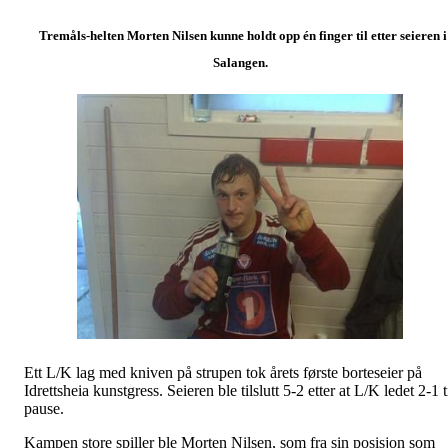
Tremåls-helten Morten Nilsen kunne holdt opp én finger til etter seieren i
Salangen.
Ett L/K lag med kniven på strupen tok årets første borteseier på
Idrettsheia kunstgress. Seieren ble tilslutt 5-2 etter at L/K ledet 2-1 t
pause.
Kampen store spiller ble Morten Nilsen, som fra sin posisjon som