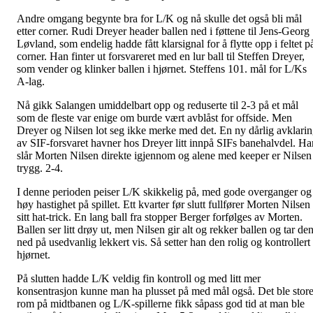
Andre omgang begynte bra for L/K og nå skulle det også bli mål
etter corner. Rudi Dreyer header ballen ned i føttene til Jens-Georg
Løvland, som endelig hadde fått klarsignal for å flytte opp i feltet p
corner. Han finter ut forsvareret med en lur ball til Steffen Dreyer,
som vender og klinker ballen i hjørnet. Steffens 101. mål for L/Ks
A-lag.
Nå gikk Salangen umiddelbart opp og reduserte til 2-3 på et mål
som de fleste var enige om burde vært avblåst for offside. Men
Dreyer og Nilsen lot seg ikke merke med det. En ny dårlig avklari
av SIF-forsvaret havner hos Dreyer litt innpå SIFs banehalvdel. Ha
slår Morten Nilsen direkte igjennom og alene med keeper er Nilsen
trygg. 2-4.
I denne perioden peiser L/K skikkelig på, med gode overganger og
høy hastighet på spillet. Ett kvarter før slutt fullfører Morten Nilsen
sitt hat-trick. En lang ball fra stopper Berger forfølges av Morten.
Ballen ser litt drøy ut, men Nilsen gir alt og rekker ballen og tar de
ned på usedvanlig lekkert vis. Så setter han den rolig og kontrollert 
hjørnet.
På slutten hadde L/K veldig fin kontroll og med litt mer
konsentrasjon kunne man ha plusset på med mål også. Det ble stor
rom på midtbanen og L/K-spillerne fikk såpass god tid at man ble