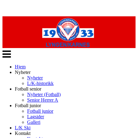
Veksle
navigasjon
Hjem
Nyheter
Nyheter
L/K-historikk
Fotball senior
Nyheter (Fotball)
Senior Herrer A
Fotball junior
Fotball junior
Lagsider
Galleri
L/K Ski
Kontakt