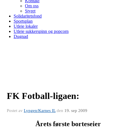
Kontakt
Om oss
Styret
Solidaritetsfond
Sportsplan
Utleie lokaler
Utleie sukkerspinn og popcorn
Dugnad
FK Fotball-ligaen:
Postet av
Lyngen/Karnes IL
den
19. sep 2009
Årets første borteseier