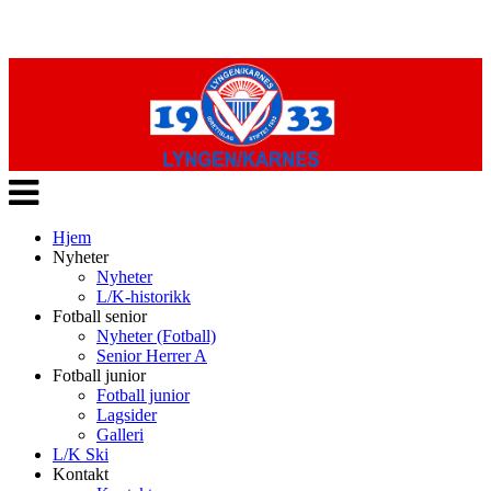
Veksle
navigasjon
Hjem
Nyheter
Nyheter
L/K-historikk
Fotball senior
Nyheter (Fotball)
Senior Herrer A
Fotball junior
Fotball junior
Lagsider
Galleri
L/K Ski
Kontakt