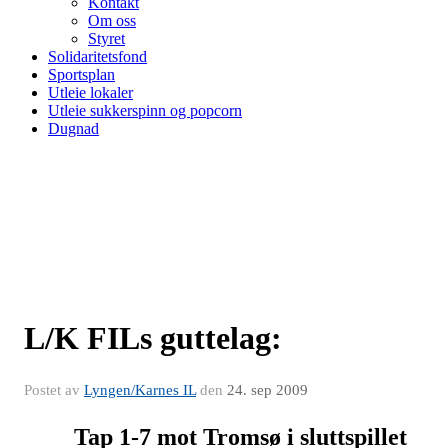
Kontakt
Om oss
Styret
Solidaritetsfond
Sportsplan
Utleie lokaler
Utleie sukkerspinn og popcorn
Dugnad
L/K FILs guttelag:
Postet av
Lyngen/Karnes IL
den
24. sep 2009
Tap 1-7 mot Tromsø i sluttspillet