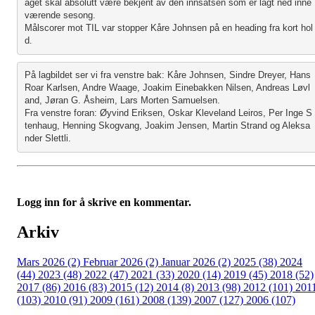
aget skal absolutt være bekjent av den innsatsen som er lagt ned inne
værende sesong. 
Målscorer mot TIL var stopper Kåre Johnsen på en heading fra kort hol
d. 
På lagbildet ser vi fra venstre bak: Kåre Johnsen, Sindre Dreyer, Hans 
Roar Karlsen, Andre Waage, Joakim Einebakken Nilsen, Andreas Løvl
and, Jøran G. Åsheim, Lars Morten Samuelsen.
Fra venstre foran: Øyvind Eriksen, Oskar Kleveland Leiros, Per Inge S
tenhaug, Henning Skogvang, Joakim Jensen, Martin Strand og Aleksa
nder Slettli.
Logg inn for å skrive en kommentar.
Arkiv
Mars 2026 (2)
Februar 2026 (2)
Januar 2026 (2)
2025 (38)
2024
(44)
2023 (48)
2022 (47)
2021 (33)
2020 (14)
2019 (45)
2018 (52)
2017 (86)
2016 (83)
2015 (12)
2014 (8)
2013 (98)
2012 (101)
201
(103)
2010 (91)
2009 (161)
2008 (139)
2007 (127)
2006 (107)