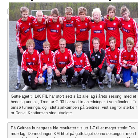
Guttelaget til L/K FIL har stort sett slått alle lag i årets sesong, med et 
hederlig unntak; Tromsø G-93 har ved to anledninger, i semifinalen i Tr
omsø turneringa, og i sluttspillkampen på Geitnes, vist seg for sterke f
or Daniel Kristiansen sine utvalgte.
På Geitnes kunstgress ble resultatet tilslutt 1-7 til et meget sterkt Tro
msø lag. Dermed ingen KM tittel på guttelaget denne sesongen, men l