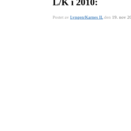
L/K i 2010:
Postet av
Lyngen/Karnes IL
den
19. nov 2