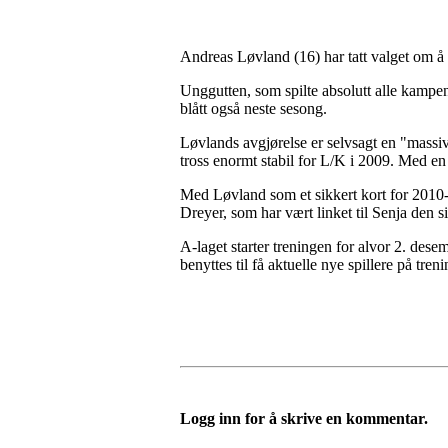
Andreas Løvland (16) har tatt valget om å 
Unggutten, som spilte absolutt alle kampene 
blått også neste sesong.
Løvlands avgjørelse er selvsagt en "mass
tross enormt stabil for L/K i 2009. Med en v
Med Løvland som et sikkert kort for 2010-se
Dreyer, som har vært linket til Senja den 
A-laget starter treningen for alvor 2. des
benyttes til få aktuelle nye spillere på tren
Logg inn for å skrive en kommentar.