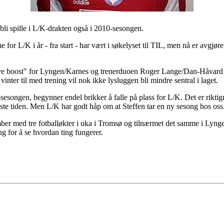
bli spille i L/K-drakten også i 2010-sesongen.
for L/K i år - fra start - har vært i søkelyset til TIL, men nå er avgjørels
ive boost" for Lyngen/Karnes og trenerduoen Roger Lange/Dan-Håvard J
inter til med trening vil nok ikke lysluggen bli mindre sentral i laget.
songen, begynner endel brikker å falle på plass for L/K. Det er riktignok
siste tiden. Men L/K har godt håp om at Steffen tar en ny sesong hos oss
ember med tre fotballøkter i uka i Tromsø og tilnærmet det samme i Lyn
ing for å se hvordan ting fungerer.