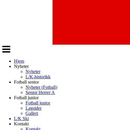
Veksle
navigasjon
Hjem
Nyheter
Nyheter
L/K-historikk
Fotball senior
Nyheter (Fotball)
Senior Herrer A
Fotball junior
Fotball junior
Lagsider
Galleri
L/K Ski
Kontakt
Kontakt