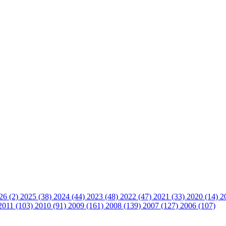
26 (2)
2025 (38)
2024 (44)
2023 (48)
2022 (47)
2021 (33)
2020 (14)
2
2011 (103)
2010 (91)
2009 (161)
2008 (139)
2007 (127)
2006 (107)