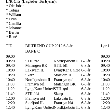
L/K City (Lagleder Torbjørn):
* Ole Johan
* Tobias
* William
* Odin
* Camilla
* Johanne
* Berger
* René
TID
BILTREND CUP 2012 6-8 år
Lør 1
BANE C
09:00
09:00
09:20
STIL rød
Nordkjosbotn IL
6-8 år
09:20
09:40
Malangen BK
STIL blå
6-8 år
09:40
10:00
Laksvatn IL
Lyng/Kar United
6-8 år
10:00
10:20
Skarp
Storfjord IL
6-8 år
10:20
10:40
Nordkjosbotn IL
Framsyn rød
6-8 år
10:40
11:00
Framsyn blå
Malangen BK
6-8 år
11:00
11:20
Lyng/Karn United
STIL rød
6-8 år
11:20
11:40
STIL blå
Skarp
6-8 år
11:40
12:00
Framsyn rød
Laksvatn IL
6-8 år
12:00
12:20
Storfjord IL
Framsyn blå
6-8 år
12:20
12:40
Lyng/Karn United
Nordkjosbotn IL
6-8 år
12:40