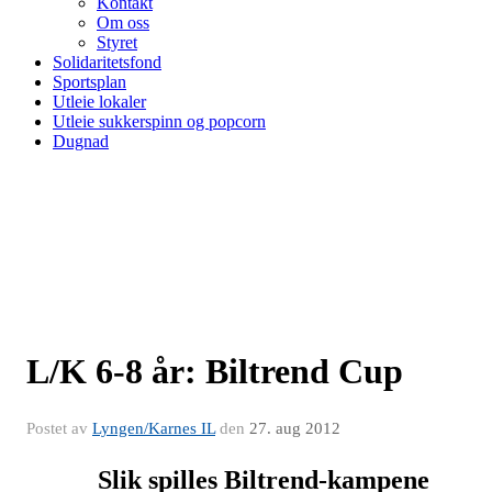
Kontakt
Om oss
Styret
Solidaritetsfond
Sportsplan
Utleie lokaler
Utleie sukkerspinn og popcorn
Dugnad
L/K 6-8 år: Biltrend Cup
Postet av
Lyngen/Karnes IL
den
27. aug 2012
Slik spilles Biltrend-kampene