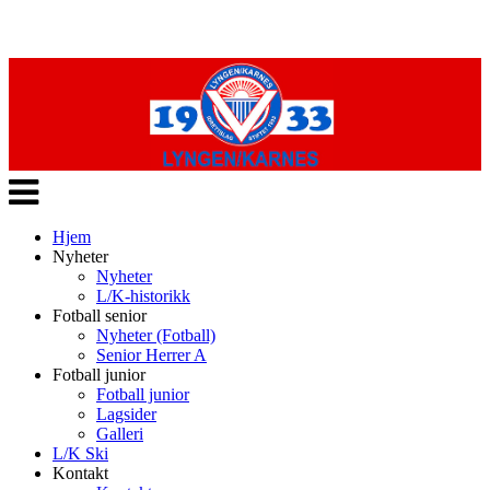
Veksle
navigasjon
Hjem
Nyheter
Nyheter
L/K-historikk
Fotball senior
Nyheter (Fotball)
Senior Herrer A
Fotball junior
Fotball junior
Lagsider
Galleri
L/K Ski
Kontakt