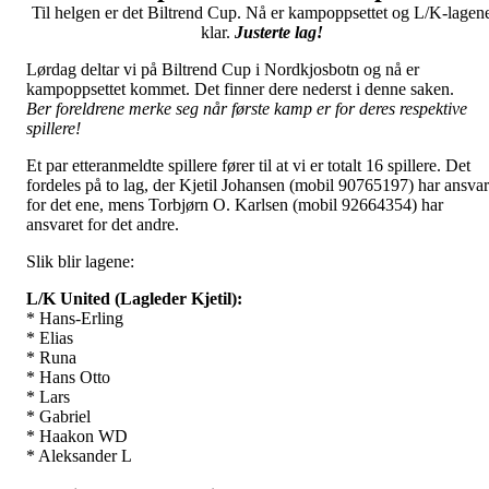
Til helgen er det Biltrend Cup. Nå er kampoppsettet og L/K-lagen
klar.
Justerte lag!
Lørdag deltar vi på Biltrend Cup i Nordkjosbotn og nå er
kampoppsettet kommet. Det finner dere nederst i denne saken.
Ber foreldrene merke seg når første kamp er for deres respektive
spillere!
Et par etteranmeldte spillere fører til at vi er totalt 16 spillere. Det
fordeles på to lag, der Kjetil Johansen (mobil 90765197) har ansvar
for det ene, mens Torbjørn O. Karlsen (mobil 92664354) har
ansvaret for det andre.
Slik blir lagene:
L/K United (Lagleder Kjetil):
* Hans-Erling
* Elias
* Runa
* Hans Otto
* Lars
* Gabriel
* Haakon WD
* Aleksander L