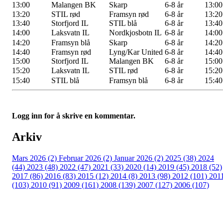
13:00
Malangen BK
Skarp
6-8 år
13:00
13:20
STIL rød
Framsyn rød
6-8 år
13:20
13:40
Storfjord IL
STIL blå
6-8 år
13:40
14:00
Laksvatn IL
Nordkjosbotn IL
6-8 år
14:00
14:20
Framsyn blå
Skarp
6-8 år
14:20
14:40
Framsyn rød
Lyng/Kar United
6-8 år
14:40
15:00
Storfjord IL
Malangen BK
6-8 år
15:00
15:20
Laksvatn IL
STIL rød
6-8 år
15:20
15:40
STIL blå
Framsyn blå
6-8 år
15:40
Logg inn for å skrive en kommentar.
Arkiv
Mars 2026 (2)
Februar 2026 (2)
Januar 2026 (2)
2025 (38)
2024
(44)
2023 (48)
2022 (47)
2021 (33)
2020 (14)
2019 (45)
2018 (52)
2017 (86)
2016 (83)
2015 (12)
2014 (8)
2013 (98)
2012 (101)
201
(103)
2010 (91)
2009 (161)
2008 (139)
2007 (127)
2006 (107)