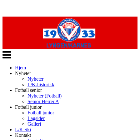
Veksle
navigasjon
Hjem
Nyheter
Nyheter
L/K-historikk
Fotball senior
Nyheter (Fotball)
Senior Herrer A
Fotball junior
Fotball junior
Lagsider
Galleri
L/K Ski
Kontakt