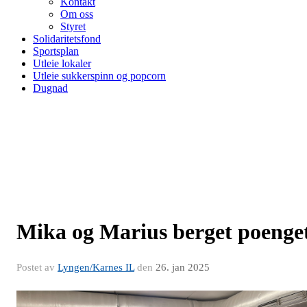
Kontakt
Om oss
Styret
Solidaritetsfond
Sportsplan
Utleie lokaler
Utleie sukkerspinn og popcorn
Dugnad
Mika og Marius berget poenge
Postet av
Lyngen/Karnes IL
den
26. jan 2025