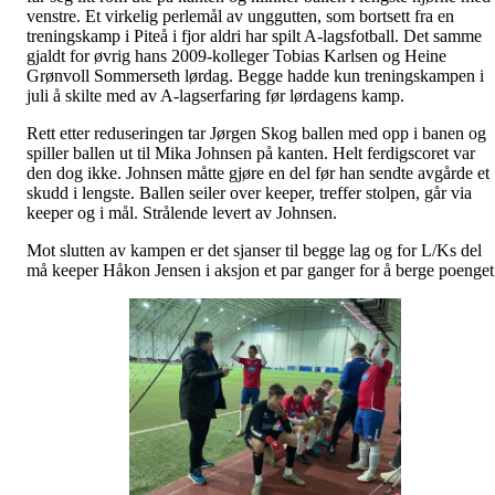
venstre. Et virkelig perlemål av unggutten, som bortsett fra en
treningskamp i Piteå i fjor aldri har spilt A-lagsfotball. Det samme
gjaldt for øvrig hans 2009-kolleger Tobias Karlsen og Heine
Grønvoll Sommerseth lørdag. Begge hadde kun treningskampen i
juli å skilte med av A-lagserfaring før lørdagens kamp.
Rett etter reduseringen tar Jørgen Skog ballen med opp i banen og
spiller ballen ut til Mika Johnsen på kanten. Helt ferdigscoret var
den dog ikke. Johnsen måtte gjøre en del før han sendte avgårde et
skudd i lengste. Ballen seiler over keeper, treffer stolpen, går via
keeper og i mål. Strålende levert av Johnsen.
Mot slutten av kampen er det sjanser til begge lag og for L/Ks del
må keeper Håkon Jensen i aksjon et par ganger for å berge poenge