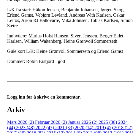
L/K fra start: Håkon Jensen, Benjamin Johansen, Jørgen Skog,
Erlend Gamst, Vebjørn Løvland, Andreas With Karlsen, Oskar
Leiros, Arion RJ Ballovarre, Mika Johnsen, Tobias Karlsen, Simon
Sætre
Innbyttere: Marius Holst Hansen, Sivert Jenssen, Berger Eidet
Karlsen, William Waltenberg, Heine Grønvoll Sommerseth
Gule kort L/K: Heine Grønvoll Sommerseth og Erlend Gamst
Dommer: Robin Ersfjord - god
Logg inn for å skrive en kommentar.
Arkiv
Mars 2026 (2)
Februar 2026 (2)
Januar 2026 (2)
2025 (38)
2024
(44)
2023 (48)
2022 (47)
2021 (33)
2020 (14)
2019 (45)
2018 (52)
2017 (86)
2016 (83)
2015 (12)
2014 (8)
2013 (98)
2012 (101)
201