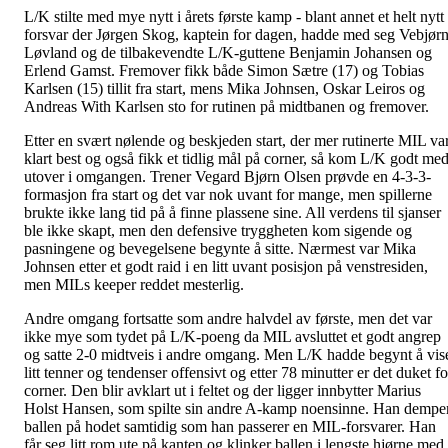
L/K stilte med mye nytt i årets første kamp - blant annet et helt nytt
forsvar der Jørgen Skog, kaptein for dagen, hadde med seg Vebjør
Løvland og de tilbakevendte L/K-guttene Benjamin Johansen og
Erlend Gamst. Fremover fikk både Simon Sætre (17) og Tobias
Karlsen (15) tillit fra start, mens Mika Johnsen, Oskar Leiros og
Andreas With Karlsen sto for rutinen på midtbanen og fremover.
Etter en svært nølende og beskjeden start, der mer rutinerte MIL va
klart best og også fikk et tidlig mål på corner, så kom L/K godt me
utover i omgangen. Trener Vegard Bjørn Olsen prøvde en 4-3-3-
formasjon fra start og det var nok uvant for mange, men spillerne
brukte ikke lang tid på å finne plassene sine. All verdens til sjanser
ble ikke skapt, men den defensive tryggheten kom sigende og
pasningene og bevegelsene begynte å sitte. Nærmest var Mika
Johnsen etter et godt raid i en litt uvant posisjon på venstresiden,
men MILs keeper reddet mesterlig.
Andre omgang fortsatte som andre halvdel av første, men det var
ikke mye som tydet på L/K-poeng da MIL avsluttet et godt angrep
og satte 2-0 midtveis i andre omgang. Men L/K hadde begynt å vis
litt tenner og tendenser offensivt og etter 78 minutter er det duket fo
corner. Den blir avklart ut i feltet og der ligger innbytter Marius
Holst Hansen, som spilte sin andre A-kamp noensinne. Han dempe
ballen på hodet samtidig som han passerer en MIL-forsvarer. Han
får seg litt rom ute på kanten og klinker ballen i lengste hjørne med