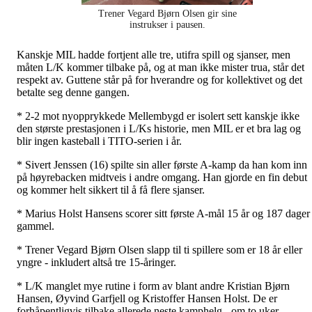
Trener Vegard Bjørn Olsen gir sine
instrukser i pausen.
Kanskje MIL hadde fortjent alle tre, utifra spill og sjanser, men
måten L/K kommer tilbake på, og at man ikke mister trua, står det
respekt av. Guttene står på for hverandre og for kollektivet og det
betalte seg denne gangen.
* 2-2 mot nyopprykkede Mellembygd er isolert sett kanskje ikke
den største prestasjonen i L/Ks historie, men MIL er et bra lag og
blir ingen kasteball i TITO-serien i år.
* Sivert Jenssen (16) spilte sin aller første A-kamp da han kom inn
på høyrebacken midtveis i andre omgang. Han gjorde en fin debut
og kommer helt sikkert til å få flere sjanser.
* Marius Holst Hansens scorer sitt første A-mål 15 år og 187 dager
gammel.
* Trener Vegard Bjørn Olsen slapp til ti spillere som er 18 år eller
yngre - inkludert altså tre 15-åringer.
* L/K manglet mye rutine i form av blant andre Kristian Bjørn
Hansen, Øyvind Garfjell og Kristoffer Hansen Holst. De er
forhåpentligvis tilbake allerede neste kamphelg - om to uker.