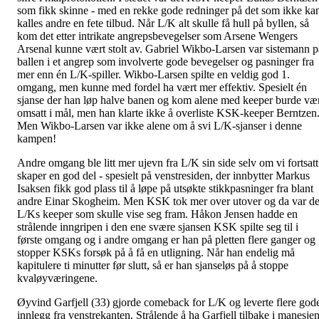
som fikk skinne - med en rekke gode redninger på det som ikke ka
kalles andre en fete tilbud. Når L/K alt skulle få hull på byllen, så
kom det etter intrikate angrepsbevegelser som Arsene Wengers
Arsenal kunne vært stolt av. Gabriel Wikbo-Larsen var sistemann p
ballen i et angrep som involverte gode bevegelser og pasninger fra
mer enn én L/K-spiller. Wikbo-Larsen spilte en veldig god 1.
omgang, men kunne med fordel ha vært mer effektiv. Spesielt én
sjanse der han løp halve banen og kom alene med keeper burde væ
omsatt i mål, men han klarte ikke å overliste KSK-keeper Berntzen
Men Wikbo-Larsen var ikke alene om å svi L/K-sjanser i denne
kampen!
Andre omgang ble litt mer ujevn fra L/K sin side selv om vi fortsatt
skaper en god del - spesielt på venstresiden, der innbytter Markus
Isaksen fikk god plass til å løpe på utsøkte stikkpasninger fra blant
andre Einar Skogheim. Men KSK tok mer over utover og da var de
L/Ks keeper som skulle vise seg fram. Håkon Jensen hadde en
strålende inngripen i den ene svære sjansen KSK spilte seg til i
første omgang og i andre omgang er han på pletten flere ganger og
stopper KSKs forsøk på å få en utligning. Når han endelig må
kapitulere ti minutter før slutt, så er han sjanseløs på å stoppe
kvaløyværingene.
Øyvind Garfjell (33) gjorde comeback for L/K og leverte flere god
innlegg fra venstrekanten. Strålende å ha Garfjell tilbake i manesjen