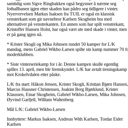
samtidig som Sigve Ringbakken også begynner å nærme seg
fotballbanen igjen etter skaden han pådro seg tidligere i vinter.
Nyervervelsen Markus Isaksen fra TUIL er også en klassisk
venstrekant som gir navnebror Karlsen Skogheim bra med
alternativer på venstrekanten. En annen som har spilt venstrekant,
Kristoffer Hansen Holst, har også vært ute med skade i vinter, men
er på gang igjen nå.
* Krister Skogli og Mika Johnsen rundet 50 kamper for L/K
mandag, mens Gabriel Wikbo-Larsen spilte sin kamp nummer 70 f
moderklubben.
* Siste vinterseriekamp for i år. Denne kampen skulle egentlig
spilles 13. april, men ble fremskyndet. L/K har avtalt treningskamp
mot Krokelvdalen etter påske.
L/K fra start: Håkon Jensen, Krister Skogli, Kristian Bjørn Hansen,
Marcus Hausner Christensen, Joakim Berg Bjørklund, Krister
Klaussen, Einar Skogheim, Gabriel Wikbo-Larsen, Mika Johnsen,
Øyvind Garfjell, William Waltenberg
Mål L/K: Gabriel Wikbo-Larsen
Innbyttere: Markus Isaksen, Andreas With Karlsen, Tordar Eidet
Karlsen