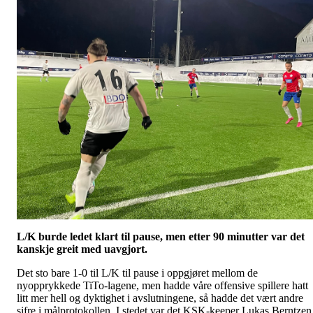
L/K burde ledet klart til pause, men etter 90 minutter var det
kanskje greit med uavgjort.
Det sto bare 1-0 til L/K til pause i oppgjøret mellom de
nyopprykkede TiTo-lagene, men hadde våre offensive spillere hatt
litt mer hell og dyktighet i avslutningene, så hadde det vært andre
sifre i målprotokollen. I stedet var det KSK-keeper Lukas Berntzen