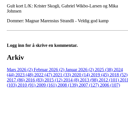
Gult kort L/K: Krister Skogli, Gabriel Wikbo-Larsen og Mika
Johnsen
Dommer: Magnar Marensius Strandli - Veldig god kamp
Logg inn for å skrive en kommentar.
Arkiv
Mars 2026 (2)
Februar 2026 (2)
Januar 2026 (2)
2025 (38)
2024
(44)
2023 (48)
2022 (47)
2021 (33)
2020 (14)
2019 (45)
2018 (52)
2017 (86)
2016 (83)
2015 (12)
2014 (8)
2013 (98)
2012 (101)
201
(103)
2010 (91)
2009 (161)
2008 (139)
2007 (127)
2006 (107)