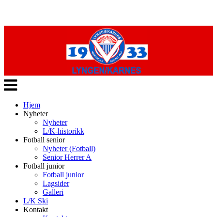
Veksle
navigasjon
Hjem
Nyheter
Nyheter
L/K-historikk
Fotball senior
Nyheter (Fotball)
Senior Herrer A
Fotball junior
Fotball junior
Lagsider
Galleri
L/K Ski
Kontakt