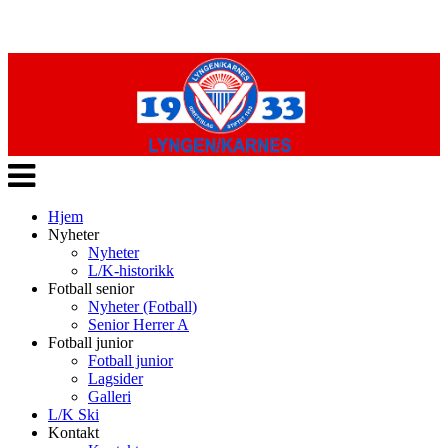
Veksle
navigasjon
Hjem
Nyheter
Nyheter
L/K-historikk
Fotball senior
Nyheter (Fotball)
Senior Herrer A
Fotball junior
Fotball junior
Lagsider
Galleri
L/K Ski
Kontakt