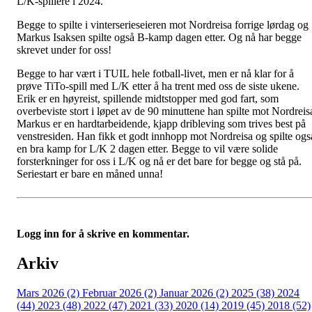
L/K-spillere i 2024.
Begge to spilte i vinterserieseieren mot Nordreisa forrige lørdag og
Markus Isaksen spilte også B-kamp dagen etter. Og nå har begge
skrevet under for oss!
Begge to har vært i TUIL hele fotball-livet, men er nå klar for å
prøve TiTo-spill med L/K etter å ha trent med oss de siste ukene.
Erik er en høyreist, spillende midtstopper med god fart, som
overbeviste stort i løpet av de 90 minuttene han spilte mot Nordreis
Markus er en hardtarbeidende, kjapp dribleving som trives best på
venstresiden. Han fikk et godt innhopp mot Nordreisa og spilte ogs
en bra kamp for L/K 2 dagen etter. Begge to vil være solide
forsterkninger for oss i L/K og nå er det bare for begge og stå på.
Seriestart er bare en måned unna!
Logg inn for å skrive en kommentar.
Arkiv
Mars 2026 (2)
Februar 2026 (2)
Januar 2026 (2)
2025 (38)
2024
(44)
2023 (48)
2022 (47)
2021 (33)
2020 (14)
2019 (45)
2018 (52)