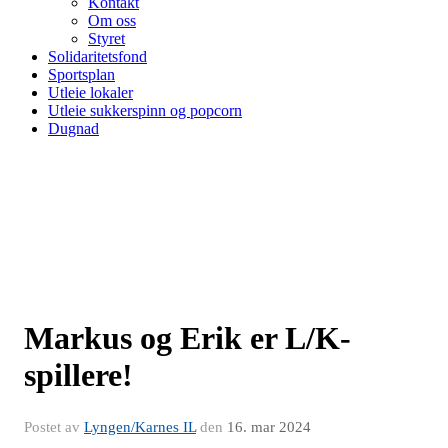
Kontakt
Om oss
Styret
Solidaritetsfond
Sportsplan
Utleie lokaler
Utleie sukkerspinn og popcorn
Dugnad
Markus og Erik er L/K-
spillere!
Postet av
Lyngen/Karnes IL
den
16. mar 2024