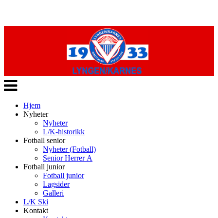
Veksle
navigasjon
Hjem
Nyheter
Nyheter
L/K-historikk
Fotball senior
Nyheter (Fotball)
Senior Herrer A
Fotball junior
Fotball junior
Lagsider
Galleri
L/K Ski
Kontakt