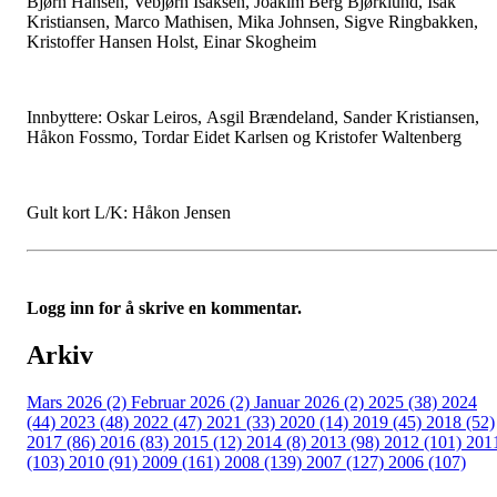
Bjørn Hansen, Vebjørn Isaksen, Joakim Berg Bjørklund, Isak
Kristiansen, Marco Mathisen, Mika Johnsen, Sigve Ringbakken,
Kristoffer Hansen Holst, Einar Skogheim
Innbyttere: Oskar Leiros, Asgil Brændeland, Sander Kristiansen,
Håkon Fossmo, Tordar Eidet Karlsen og Kristofer Waltenberg
Gult kort L/K: Håkon Jensen
Logg inn for å skrive en kommentar.
Arkiv
Mars 2026 (2)
Februar 2026 (2)
Januar 2026 (2)
2025 (38)
2024
(44)
2023 (48)
2022 (47)
2021 (33)
2020 (14)
2019 (45)
2018 (52)
2017 (86)
2016 (83)
2015 (12)
2014 (8)
2013 (98)
2012 (101)
201
(103)
2010 (91)
2009 (161)
2008 (139)
2007 (127)
2006 (107)