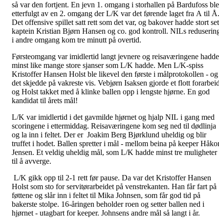
så var den fortjent. En jevn 1. omgang i storhallen på Bardufoss ble
etterfulgt av en 2. omgang der L/K var det førende laget fra A til Å
Det offensive spillet satt rett som det var, og bakover hadde stort set
kaptein Kristian Bjørn Hansen og co. god kontroll. NILs reduserin
i andre omgang kom tre minutt på overtid.
Førsteomgang var imidlertid langt jevnere og reisaværingene hadde
minst like mange store sjanser som L/K hadde. Men L/K-spiss
Kristoffer Hansen Holst ble likevel den første i målprotokollen - og
det skjedde på vakreste vis. Vebjørn Isaksen gjorde et flott forarbei
og Holst takket med å klinke ballen opp i lengste hjørne. En god
kandidat til årets mål!
L/K var imidlertid i det gavmilde hjørnet og hjalp NIL i gang med
scoringene i ettermiddag. Reisaværingene kom seg ned til dødlinja
og la inn i feltet. Der er Joakim Berg Bjørklund uheldig og blir
truffet i hodet. Ballen spretter i mål - mellom beina på keeper Håko
Jensen. Et veldig uheldig mål, som L/K hadde minst tre muligheter
til å avverge.
L/K gikk opp til 2-1 rett før pause. Da var det Kristoffer Hansen
Holst som sto for servitørarbeidet på venstrekanten. Han får fart på
føttene og slår inn i feltet til Mika Johnsen, som får god tid på
bakerste stolpe. 16-åringen beholder roen og setter ballen ned i
hjørnet - utagbart for keeper. Johnsens andre mål så langt i år.