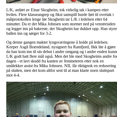
L/K, anført av Einar Skogheim, tok virkelig tak i kampen etter
hvilen. Flere klasseangrep og fikst samspill burde ført til overtak i
målprotokollen lenge før Skogheim tar L/K i ledelsen etter 64
minutter. Da er det Mika Johnsen som stormer ned på venstresiden
og legger inn på bakerste, der Skogheim har dukket opp. Han styre
ballen inn og sørger for 3-2.
Og denne gangen makter lyngsværingene å holde på ledelsen.
Keeper Asgil Brændeland, nysignert fra Ramfjord, fikk lite å gjøre
da han kom inn til sin debut i andre omgang og i andre enden kunn
L/K godt hatt flere mål også. Men det ble med Skogheims andre fo
dagen - et lavt skudd fra kanten av femmeteren etter nok en
smålekker assist fra Mika Johnsen. NIL får riktignok en redusering
på slutten, men det kom altfor sent til at man klarte noen sluttspurt
mot 4-4.