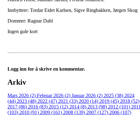
Innbyttere: Tordar Eidet Karlsen, Sigve Ringbakken, Jørgen Skog
Dommer: Ragnar Dahl
Ingen gule kort
Logg inn for å skrive en kommentar.
Arkiv
Mars 2026 (2)
Februar 2026 (2)
Januar 2026 (2)
2025 (38)
2024
(44)
2023 (48)
2022 (47)
2021 (33)
2020 (14)
2019 (45)
2018 (52)
2017 (86)
2016 (83)
2015 (12)
2014 (8)
2013 (98)
2012 (101)
201
(103)
2010 (91)
2009 (161)
2008 (139)
2007 (127)
2006 (107)