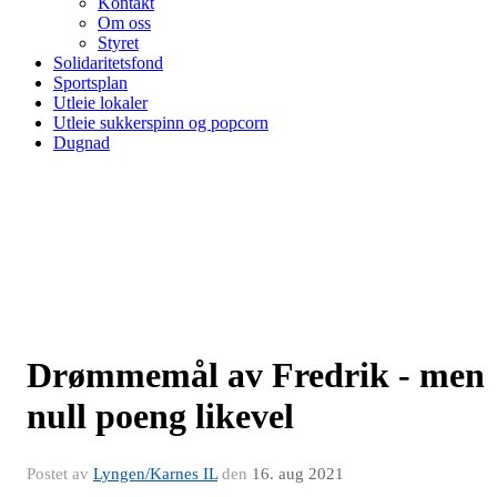
Kontakt
Om oss
Styret
Solidaritetsfond
Sportsplan
Utleie lokaler
Utleie sukkerspinn og popcorn
Dugnad
Drømmemål av Fredrik - men
null poeng likevel
Postet av
Lyngen/Karnes IL
den
16. aug 2021