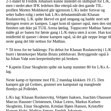
2-1-målet til Fredrik Johansen kunne innledet en sluttspurt for L/K,
men i stedet øker IFK ledelsen like etterpå når den gamle TIL-
profilen Morten Moldskred glir igjennom L/Ks indre forsvar og
setter ballen rolig i nettet bak L/Ks debutantmålvakt Khasan
Ruslanovitsj. L/K spilte likevel en god omgang og hadde stort sett
føringen resten av kampen. Laget kom til sjanser også, men den sis
finishen satt ikke på TUIL Arena lørdag. Toppscorer Mathias Søru
måtte gå av banen for første gang i L/K-trøya uten å score. Han k
imidlertid til sjanser i denne kampen også, så det går neppe lenge til
neste gang det blir nettsus for Mathias.
* Til tross for tre baklengs: Fin debut for Khasan Ruslanovitsj i L/
buret i førstekeeper Martin Bruns jobbfravær. Betryggende også å
ha Johan Valø som keeperinnbytter på benken.
* Kaptein Einar Skogheim spilte sin kamp nummer 80 for L/Ks A-
lag.
Neste kamp er hjemme mot FIL 2 mandag klokken 19.15. Den
kampen går på Geitnes, grunnet sen kampstart og manglende
flomlys på Polleidet.
L/Ks lag: Khasan Ruslanovitsj, Vebjørn Isaksen, Joachim Olaussen
Marcus Hausner Christensen, Oskar Leiros, Markus Karlsen
Skogheim, Einar Skogheim, Kristian Bjørn Hansen, Kristoffer
Hansen Holst, Mathias Sørum, Fredrik Johansen.