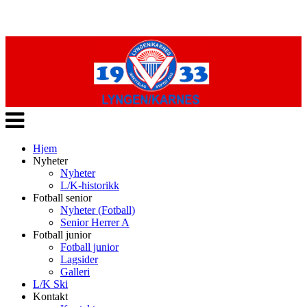
Veksle
navigasjon
Hjem
Nyheter
Nyheter
L/K-historikk
Fotball senior
Nyheter (Fotball)
Senior Herrer A
Fotball junior
Fotball junior
Lagsider
Galleri
L/K Ski
Kontakt