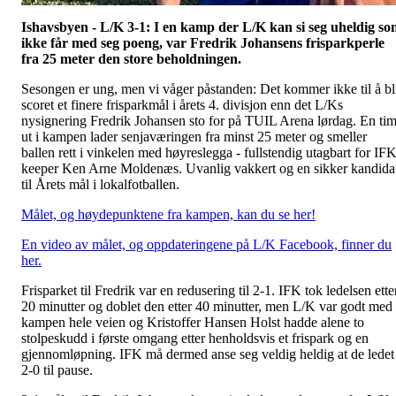
Ishavsbyen - L/K 3-1: I en kamp der L/K kan si seg uheldig s
ikke får med seg poeng, var Fredrik Johansens frisparkperle
fra 25 meter den store beholdningen.
Sesongen er ung, men vi våger påstanden: Det kommer ikke til å bl
scoret et finere frisparkmål i årets 4. divisjon enn det L/Ks
nysignering Fredrik Johansen sto for på TUIL Arena lørdag. En ti
ut i kampen lader senjaværingen fra minst 25 meter og smeller
ballen rett i vinkelen med høyreslegga - fullstendig utagbart for IFK
keeper Ken Arne Moldenæs. Uvanlig vakkert og en sikker kandida
til Årets mål i lokalfotballen.
Målet, og høydepunktene fra kampen, kan du se her!
En video av målet, og oppdateringene på L/K Facebook, finner du
her.
Frisparket til Fredrik var en redusering til 2-1. IFK tok ledelsen ette
20 minutter og doblet den etter 40 minutter, men L/K var godt med 
kampen hele veien og Kristoffer Hansen Holst hadde alene to
stolpeskudd i første omgang etter henholdsvis et frispark og en
gjennomløpning. IFK må dermed anse seg veldig heldig at de ledet
2-0 til pause.