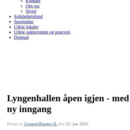
Kontakt
Om oss
Styret
Solidaritetsfond
Sportsplan
Utleie lokaler
Utleie sukkerspinn og popcorn
Dugnad
Lyngenhallen åpen igjen - med
ny inngang
Postet av
Lyngen/Karnes IL
den
22. jan 2021