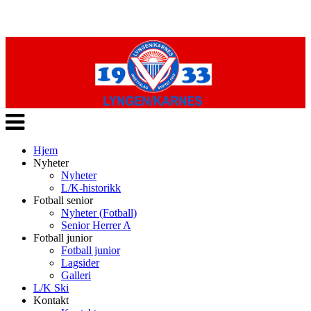
Veksle
navigasjon
Hjem
Nyheter
Nyheter
L/K-historikk
Fotball senior
Nyheter (Fotball)
Senior Herrer A
Fotball junior
Fotball junior
Lagsider
Galleri
L/K Ski
Kontakt