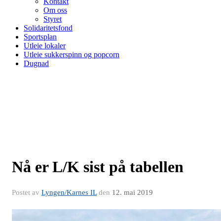
Kontakt
Om oss
Styret
Solidaritetsfond
Sportsplan
Utleie lokaler
Utleie sukkerspinn og popcorn
Dugnad
Nå er L/K sist på tabellen
Postet av
Lyngen/Karnes IL
den
12. mai 2019