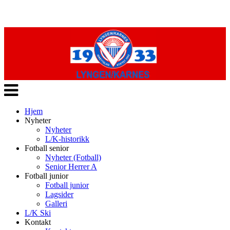
Veksle
navigasjon
Hjem
Nyheter
Nyheter
L/K-historikk
Fotball senior
Nyheter (Fotball)
Senior Herrer A
Fotball junior
Fotball junior
Lagsider
Galleri
L/K Ski
Kontakt