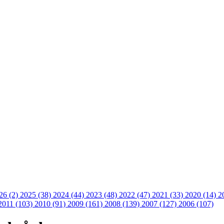
26 (2)
2025 (38)
2024 (44)
2023 (48)
2022 (47)
2021 (33)
2020 (14)
2
2011 (103)
2010 (91)
2009 (161)
2008 (139)
2007 (127)
2006 (107)