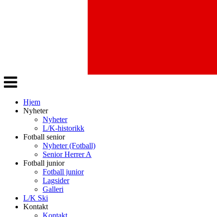
Veksle
navigasjon
Hjem
Nyheter
Nyheter
L/K-historikk
Fotball senior
Nyheter (Fotball)
Senior Herrer A
Fotball junior
Fotball junior
Lagsider
Galleri
L/K Ski
Kontakt
Kontakt