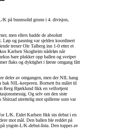
/K på bunnsolid grunn i 4. divisjon,
rner, men ellers hadde de absolutt
t. Løp og pasning var sjelden koordinert
lende trener Ole Talberg inn 1-0 etter et
Markus Karlsen Skogheim nådeløs når
 Markus bare plukker opp ballen og sveiper
 mer flaks og dyktighet i første omgang fått
store deler av omgangen, men der NIL hang
 bak NIL-keeperen. Bortsett fra målet til
im Berg Bjørklund fikk en velfortjent
tasjonsmessig. Og selv om den siste
 Shirzad utrettelig mot spillerne som var
for L/K. Eidet Karlsen fikk sin debut i en
idere mot mål. Den ballen ble reddet på
g på yngste-L/K-debut-lista. Den toppes av