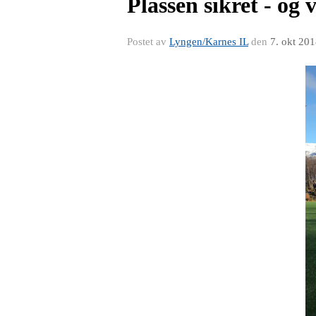
Plassen sikret - og v
Postet av
Lyngen/Karnes IL
den
7. okt 20