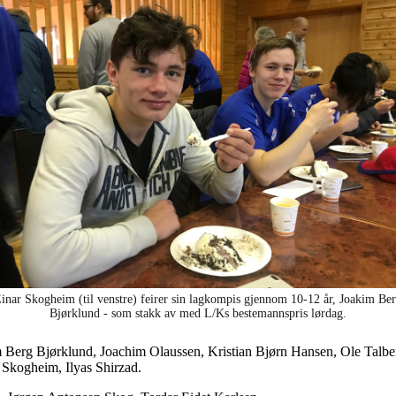
inar Skogheim (til venstre) feirer sin lagkompis gjennom 10-12 år, Joakim Be
Bjørklund - som stakk av med L/Ks bestemannspris lørdag.
 Berg Bjørklund, Joachim Olaussen, Kristian Bjørn Hansen, Ole Talbe
Skogheim, Ilyas Shirzad.