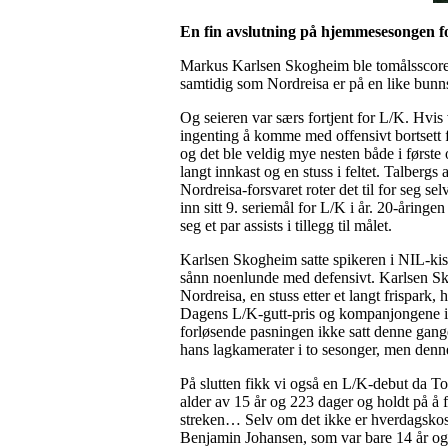
En fin avslutning på hjemmesesongen fo
Markus Karlsen Skogheim ble tomålsscorer 
samtidig som Nordreisa er på en like bunns
Og seieren var særs fortjent for L/K. Hvis 
ingenting å komme med offensivt bortsett f
og det ble veldig mye nesten både i første o
langt innkast og en stuss i feltet. Talber
Nordreisa-forsvaret roter det til for seg se
inn sitt 9. seriemål for L/K i år. 20-åring
seg et par assists i tillegg til målet.
Karlsen Skogheim satte spikeren i NIL-kis
sånn noenlunde med defensivt. Karlsen Skog
Nordreisa, en stuss etter et langt frispar
Dagens L/K-gutt-pris og kompanjongene i 
forløsende pasningen ikke satt denne gangen
hans lagkamerater i to sesonger, men denn
På slutten fikk vi også en L/K-debut da Tor
alder av 15 år og 223 dager og holdt på å 
streken… Selv om det ikke er hverdagskost 
Benjamin Johansen, som var bare 14 år og 