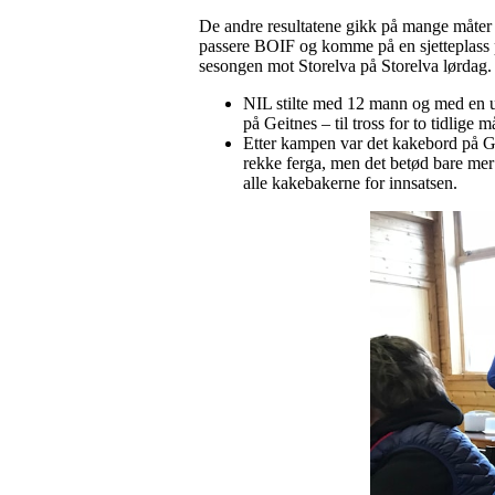
De andre resultatene gikk på mange måter v
passere BOIF og komme på en sjetteplass på
sesongen mot Storelva på Storelva lørdag.
NIL stilte med 12 mann og med en ute
på Geitnes – til tross for to tidlige m
Etter kampen var det kakebord på Gei
rekke ferga, men det betød bare mer
alle kakebakerne for innsatsen.