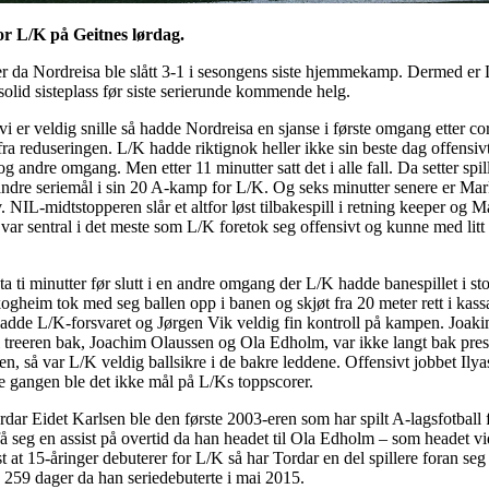
r L/K på Geitnes lørdag.
da Nordreisa ble slått 3-1 i sesongens siste hjemmekamp. Dermed er L
olid sisteplass før siste serierunde kommende helg.
vi er veldig snille så hadde Nordreisa en sjanse i første omgang etter co
ra reduseringen. L/K hadde riktignok heller ikke sin beste dag offensiv
g andre omgang. Men etter 11 minutter satt det i alle fall. Da setter spil
gs andre seriemål i sin 20 A-kamp for L/K. Og seks minutter senere er 
lv. NIL-midtstopperen slår et altfor løst tilbakespill i retning keeper og
en var sentral i det meste som L/K foretok seg offensivt og kunne med litt
ta ti minutter før slutt i en andre omgang der L/K hadde banespillet i 
heim tok med seg ballen opp i banen og skjøt fra 20 meter rett i kassa
k, hadde L/K-forsvaret og Jørgen Vik veldig fin kontroll på kampen. Joak
treeren bak, Joachim Olaussen og Ola Edholm, var ikke langt bak pres
, så var L/K veldig ballsikre i de bakre leddene. Offensivt jobbet Ilyas
e gangen ble det ikke mål på L/Ks toppscorer.
dar Eidet Karlsen ble den første 2003-eren som har spilt A-lagsfotball 
få seg en assist på overtid da han headet til Ola Edholm – som headet v
at 15-åringer debuterer for L/K så har Tordar en del spillere foran se
259 dager da han seriedebuterte i mai 2015.