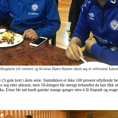
kogheim (til venstre) og Kristian Bjørn Hansen sikret seg et velfortjent kakes
(!) gule kort i årets serie. Statistikken er ikke 100 prosent utfyllende h
e seg etter akkurat, men 18-åringen ble strengt behandlet da han fikk si
ka. Einar ble tatt hardt ganske mange ganger uten å få frispark og reager