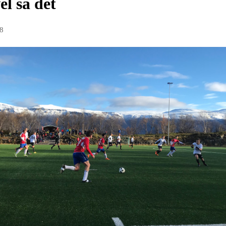
el så det
18