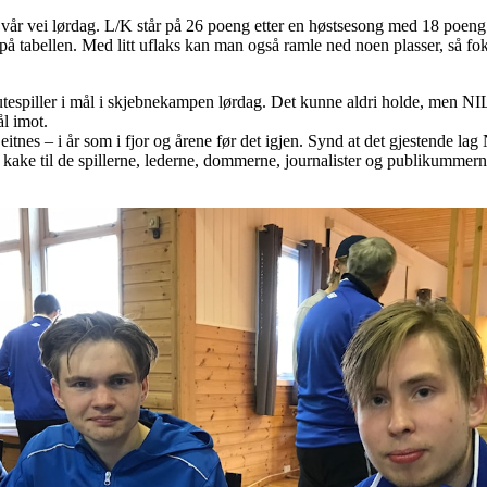
år vei lørdag. L/K står på 26 poeng etter en høstsesong med 18 poeng og
 tabellen. Med litt uflaks kan man også ramle ned noen plasser, så fok
spiller i mål i skjebnekampen lørdag. Det kunne aldri holde, men NIL sk
ål imot.
tnes – i år som i fjor og årene før det igjen. Synd at det gjestende lag 
 kake til de spillerne, lederne, dommerne, journalister og publikummer