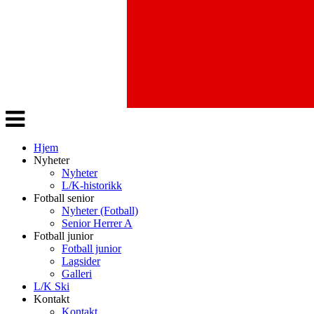
Veksle
navigasjon
Hjem
Nyheter
Nyheter
L/K-historikk
Fotball senior
Nyheter (Fotball)
Senior Herrer A
Fotball junior
Fotball junior
Lagsider
Galleri
L/K Ski
Kontakt
Kontakt