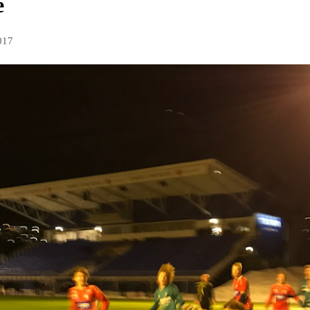
e
017