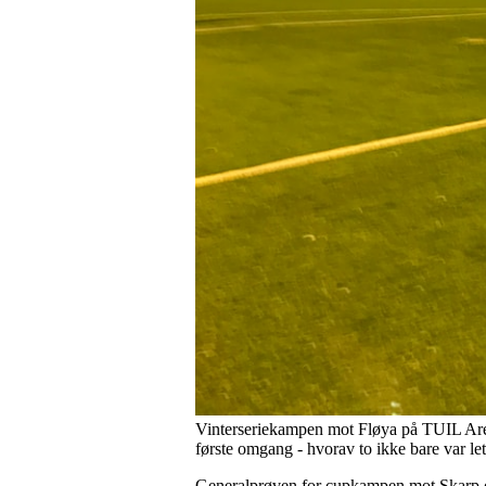
Vinterseriekampen mot Fløya på TUIL Arena
første omgang - hvorav to ikke bare var let
Generalprøven for cupkampen mot Skarp on