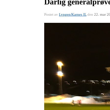
Dårlig generalprøv
Postet av
Lyngen/Karnes IL
den
22. mar 2