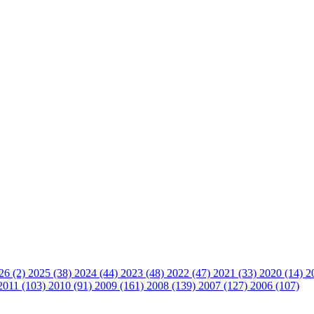
26 (2)
2025 (38)
2024 (44)
2023 (48)
2022 (47)
2021 (33)
2020 (14)
2
2011 (103)
2010 (91)
2009 (161)
2008 (139)
2007 (127)
2006 (107)