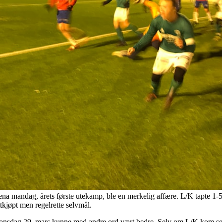
 mandag, årets første utekamp, ble en merkelig affære. L/K tapte 1-5 i
tkjøpt men regelrette selvmål.
sdag 29. mars kunne med andre ord vært bedre. Selv om L/K kom seg v