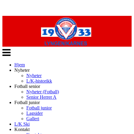
Veksle
navigasjon
Hjem
Nyheter
Nyheter
L/K-historikk
Fotball senior
Nyheter (Fotball)
Senior Herrer A
Fotball junior
Fotball junior
Lagsider
Galleri
L/K Ski
Kontakt