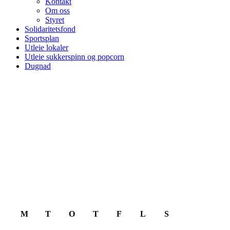
Kontakt
Om oss
Styret
Solidaritetsfond
Sportsplan
Utleie lokaler
Utleie sukkerspinn og popcorn
Dugnad
August 2026
M
T
O
T
F
L
S