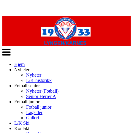
Veksle
navigasjon
Hjem
Nyheter
Nyheter
L/K-historikk
Fotball senior
Nyheter (Fotball)
Senior Herrer A
Fotball junior
Fotball junior
Lagsider
Galleri
L/K Ski
Kontakt