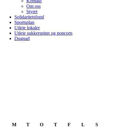
Kontakt
Om oss
Styret
Solidaritetsfond
Sportsplan
Utleie lokaler
Utleie sukkerspinn og popcorn
Dugnad
August 2026
M
T
O
T
F
L
S